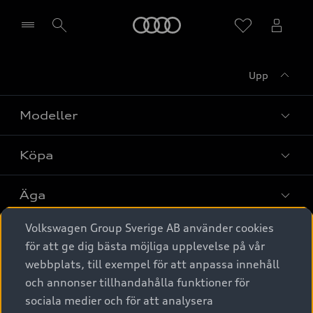
Meny
Upp
Välj återförsäljare
Modeller
Köpa
Alla modeller
Elbilar
Äga
Privaterbjudanden
Laddhybrider
Volkswagen Group Sverige AB använder cookies
Privatleasing
Tjänstebil
Service & tillbehör
A6 modellerna
för att ge dig bästa möjliga upplevelse på vår
Nya bilar i lager
webbplats, till exempel för att anpassa innehåll
Audi digital services
SUV
Om Audi Sverige
Tjänstebil
och annonser tillhandahålla funktioner för
Begagnade bilar i lager
Originaltillbehör - köp online
sociala medier och för att analysera
Avant
Business lease online
Audi approved :plus - så gott som nya