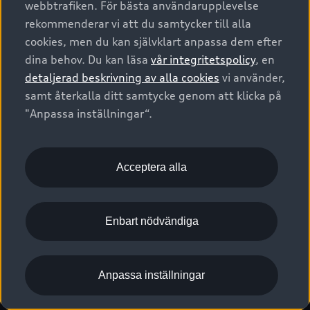
webbtrafiken. För bästa användarupplevelse
Kontakta oss
Garantier
Sportback
Företagsleasing
rekommenderar vi att du samtycker till alla
Finansiering
Boka Service online
Försäkring
cookies, men du kan självklart anpassa dem efter
Audi Sport
Audi exclusive
dina behov. Du kan läsa
vår integritetspolicy
, en
Audi Återförsäljare/-serviceverkstad
Digitala manualer för din Audi
© 2026 AUDI SVERIGE. All Rights Reserved.
detaljerad beskrivning av alla cookies
vi använder,
Provkörning
myAudi
Audi Collection – livsstilsartiklar
samt återkalla ditt samtycke genom att klicka på
Utgivare
Juridiskt
Juridiskt Audi AG
"Anpassa inställningar“.
Pressmeddelanden
Juridiskt Audi Digital Giveaway
Vanliga frågor
Tillgänglighetsredogörelse
Cookies
Nyhetsbrev
2G/3G nätet stängs ned - Hur påverkas min bil av detta?
Anpassa inställningar för cookies
Acceptera alla
Vårt hållbarhetsarbete
Visselblåsarkanaler
Lediga tjänster huvudkontor
Enbart nödvändiga
Lediga tjänster hos Audi Återförsäljare
Kommentar till mediauppgifter om dataläcka
Anpassa inställningar