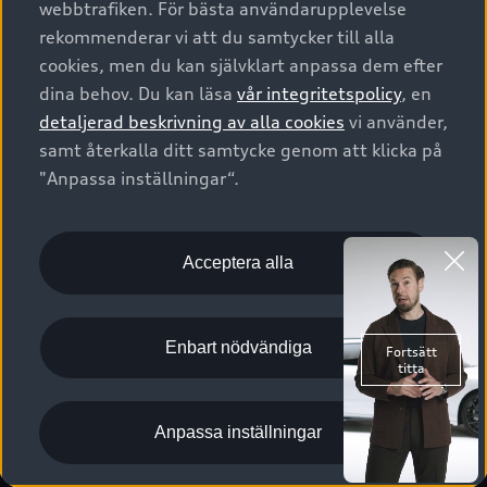
webbtrafiken. För bästa användarupplevelse
Kontakta oss
Garantier
Sportback
Företagsleasing
rekommenderar vi att du samtycker till alla
Finansiering
Boka Service online
Försäkring
cookies, men du kan självklart anpassa dem efter
Audi Sport
Audi exclusive
dina behov. Du kan läsa
vår integritetspolicy
, en
Audi Återförsäljare/-serviceverkstad
Digitala manualer för din Audi
© 2026 AUDI SVERIGE. All Rights Reserved.
detaljerad beskrivning av alla cookies
vi använder,
Provkörning
myAudi
Audi Collection – livsstilsartiklar
samt återkalla ditt samtycke genom att klicka på
Utgivare
Juridiskt
Juridiskt Audi AG
"Anpassa inställningar“.
Pressmeddelanden
Juridiskt Audi Digital Giveaway
Vanliga frågor
Tillgänglighetsredogörelse
Cookies
Nyhetsbrev
2G/3G nätet stängs ned - Hur påverkas min bil av detta?
Anpassa inställningar för cookies
Acceptera alla
Vårt hållbarhetsarbete
Visselblåsarkanaler
Lediga tjänster huvudkontor
Enbart nödvändiga
Lediga tjänster hos Audi Återförsäljare
Kommentar till mediauppgifter om dataläcka
Anpassa inställningar