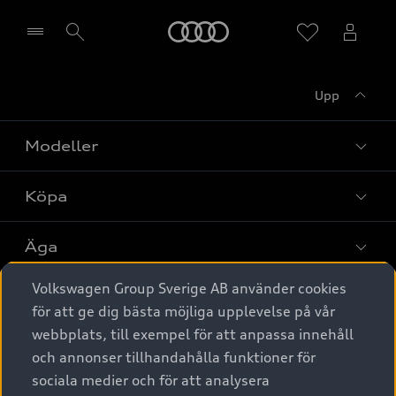
Meny
Upp
Välj återförsäljare
Modeller
Köpa
Alla modeller
Elbilar
Äga
Privaterbjudanden
Laddhybrider
Volkswagen Group Sverige AB använder cookies
Privatleasing
Tjänstebil
Service & tillbehör
A6 modellerna
för att ge dig bästa möjliga upplevelse på vår
Nya bilar i lager
webbplats, till exempel för att anpassa innehåll
Audi digital services
SUV
Om Audi Sverige
Tjänstebil
och annonser tillhandahålla funktioner för
Begagnade bilar i lager
Originaltillbehör - köp online
sociala medier och för att analysera
Avant
Business lease online
Audi approved :plus - så gott som nya