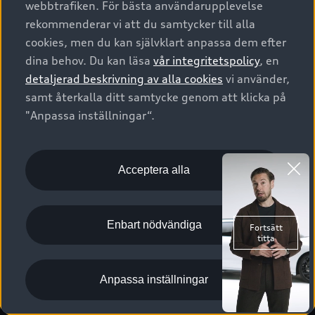
webbtrafiken. För bästa användarupplevelse
Kontakta oss
Garantier
Sportback
Företagsleasing
rekommenderar vi att du samtycker till alla
Finansiering
Boka Service online
Försäkring
cookies, men du kan självklart anpassa dem efter
Audi Sport
Audi exclusive
dina behov. Du kan läsa
vår integritetspolicy
, en
Audi Återförsäljare/-serviceverkstad
Digitala manualer för din Audi
© 2026 AUDI SVERIGE. All Rights Reserved.
detaljerad beskrivning av alla cookies
vi använder,
Provkörning
myAudi
Audi Collection – livsstilsartiklar
samt återkalla ditt samtycke genom att klicka på
Utgivare
Juridiskt
Juridiskt Audi AG
"Anpassa inställningar“.
Pressmeddelanden
Juridiskt Audi Digital Giveaway
Vanliga frågor
Tillgänglighetsredogörelse
Cookies
Nyhetsbrev
2G/3G nätet stängs ned - Hur påverkas min bil av detta?
Anpassa inställningar för cookies
Acceptera alla
Vårt hållbarhetsarbete
Visselblåsarkanaler
Lediga tjänster huvudkontor
Enbart nödvändiga
Lediga tjänster hos Audi Återförsäljare
Kommentar till mediauppgifter om dataläcka
Anpassa inställningar