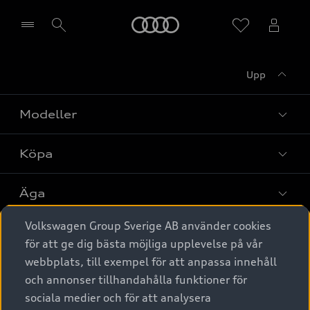
Meny
Upp
Välj återförsäljare
Modeller
Köpa
Alla modeller
Elbilar
Äga
Privaterbjudanden
Laddhybrider
Volkswagen Group Sverige AB använder cookies
Privatleasing
Tjänstebil
Service & tillbehör
A6 modellerna
för att ge dig bästa möjliga upplevelse på vår
Nya bilar i lager
webbplats, till exempel för att anpassa innehåll
Audi digital services
SUV
Om Audi Sverige
Tjänstebil
och annonser tillhandahålla funktioner för
Begagnade bilar i lager
Originaltillbehör - köp online
sociala medier och för att analysera
Avant
Business lease online
Audi approved :plus - så gott som nya