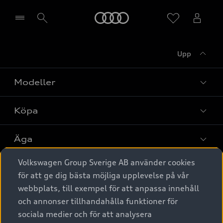
Meny
Upp
Välj återförsäljare
Modeller
Köpa
Alla modeller
Elbilar
Äga
Privaterbjudanden
Laddhybrider
Volkswagen Group Sverige AB använder cookies
Privatleasing
Tjänstebil
Service & tillbehör
A6 modellerna
för att ge dig bästa möjliga upplevelse på vår
Nya bilar i lager
webbplats, till exempel för att anpassa innehåll
Audi digital services
SUV
Om Audi Sverige
Tjänstebil
och annonser tillhandahålla funktioner för
Begagnade bilar i lager
Originaltillbehör - köp online
sociala medier och för att analysera
Avant
Business lease online
Audi approved :plus - så gott som nya