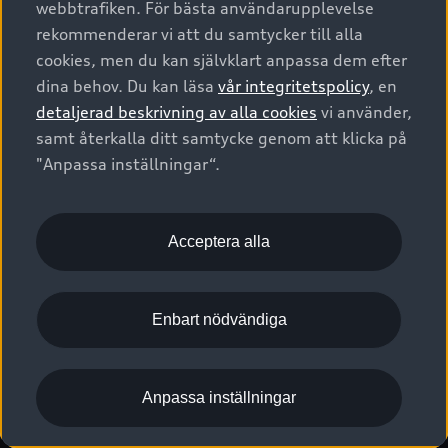
webbtrafiken. För bästa användarupplevelse
Kontakta oss
Garantier
Sportback
Företagsleasing
rekommenderar vi att du samtycker till alla
Finansiering
Boka Service online
Försäkring
cookies, men du kan självklart anpassa dem efter
Audi Sport
Audi exclusive
dina behov. Du kan läsa
vår integritetspolicy
, en
Audi Återförsäljare/-serviceverkstad
Digitala manualer för din Audi
© 2026 AUDI SVERIGE. All Rights Reserved.
detaljerad beskrivning av alla cookies
vi använder,
Provkörning
myAudi
Audi Collection – livsstilsartiklar
samt återkalla ditt samtycke genom att klicka på
Utgivare
Juridiskt
Juridiskt Audi AG
"Anpassa inställningar“.
Pressmeddelanden
Juridiskt Audi Digital Giveaway
Vanliga frågor
Tillgänglighetsredogörelse
Cookies
Nyhetsbrev
2G/3G nätet stängs ned - Hur påverkas min bil av detta?
Anpassa inställningar för cookies
Acceptera alla
Vårt hållbarhetsarbete
Visselblåsarkanaler
Lediga tjänster huvudkontor
Enbart nödvändiga
Lediga tjänster hos Audi Återförsäljare
Kommentar till mediauppgifter om dataläcka
Anpassa inställningar