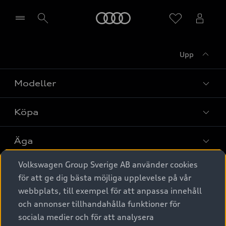
Meny
Upp
Välj återförsäljare
Modeller
Köpa
Alla modeller
Elbilar
Äga
Privaterbjudanden
Laddhybrider
Volkswagen Group Sverige AB använder cookies
Privatleasing
Tjänstebil
Service & tillbehör
A6 modellerna
för att ge dig bästa möjliga upplevelse på vår
Nya bilar i lager
webbplats, till exempel för att anpassa innehåll
Audi digital services
SUV
Om Audi Sverige
Tjänstebil
och annonser tillhandahålla funktioner för
Begagnade bilar i lager
Originaltillbehör - köp online
sociala medier och för att analysera
Avant
Business lease online
Audi approved :plus - så gott som nya