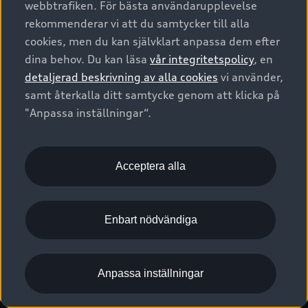
webbtrafiken. För bästa användarupplevelse
Kontakta oss
Garantier
Sportback
Företagsleasing
rekommenderar vi att du samtycker till alla
Finansiering
Boka Service online
Försäkring
cookies, men du kan självklart anpassa dem efter
Audi Sport
Audi exclusive
dina behov. Du kan läsa
vår integritetspolicy
, en
Audi Återförsäljare/-serviceverkstad
Digitala manualer för din Audi
© 2026 AUDI SVERIGE. All Rights Reserved.
detaljerad beskrivning av alla cookies
vi använder,
Provkörning
myAudi
Audi Collection – livsstilsartiklar
samt återkalla ditt samtycke genom att klicka på
Utgivare
Juridiskt
Juridiskt Audi AG
"Anpassa inställningar“.
Pressmeddelanden
Juridiskt Audi Digital Giveaway
Vanliga frågor
Tillgänglighetsredogörelse
Cookies
Nyhetsbrev
2G/3G nätet stängs ned - Hur påverkas min bil av detta?
Anpassa inställningar för cookies
Acceptera alla
Vårt hållbarhetsarbete
Visselblåsarkanaler
Lediga tjänster huvudkontor
Enbart nödvändiga
Lediga tjänster hos Audi Återförsäljare
Kommentar till mediauppgifter om dataläcka
Anpassa inställningar