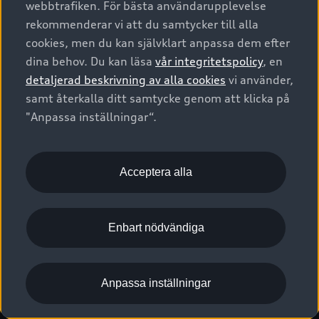
webbtrafiken. För bästa användarupplevelse
Kontakta oss
Garantier
Sportback
Företagsleasing
rekommenderar vi att du samtycker till alla
Finansiering
Boka Service online
Försäkring
cookies, men du kan självklart anpassa dem efter
Audi Sport
Audi exclusive
dina behov. Du kan läsa
vår integritetspolicy
, en
Audi Återförsäljare/-serviceverkstad
Digitala manualer för din Audi
© 2026 AUDI SVERIGE. All Rights Reserved.
detaljerad beskrivning av alla cookies
vi använder,
Provkörning
myAudi
Audi Collection – livsstilsartiklar
samt återkalla ditt samtycke genom att klicka på
Utgivare
Juridiskt
Juridiskt Audi AG
"Anpassa inställningar“.
Pressmeddelanden
Juridiskt Audi Digital Giveaway
Vanliga frågor
Tillgänglighetsredogörelse
Cookies
Nyhetsbrev
2G/3G nätet stängs ned - Hur påverkas min bil av detta?
Anpassa inställningar för cookies
Acceptera alla
Vårt hållbarhetsarbete
Visselblåsarkanaler
Lediga tjänster huvudkontor
Enbart nödvändiga
Lediga tjänster hos Audi Återförsäljare
Kommentar till mediauppgifter om dataläcka
Anpassa inställningar