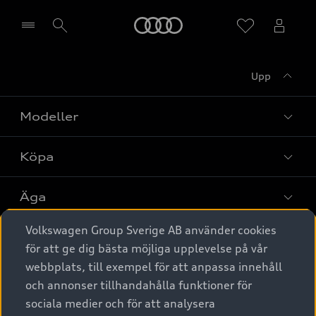
Meny
Upp
Välj återförsäljare
Modeller
Köpa
Alla modeller
Elbilar
Äga
Privaterbjudanden
Laddhybrider
Volkswagen Group Sverige AB använder cookies
Privatleasing
Tjänstebil
Service & tillbehör
A6 modellerna
för att ge dig bästa möjliga upplevelse på vår
Nya bilar i lager
webbplats, till exempel för att anpassa innehåll
Audi digital services
SUV
Om Audi Sverige
Tjänstebil
och annonser tillhandahålla funktioner för
Begagnade bilar i lager
Originaltillbehör - köp online
sociala medier och för att analysera
Avant
Business lease online
Audi approved :plus - så gott som nya