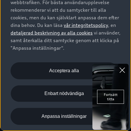
webbtrafiken. För bästa användarupplevelse
Kontakta oss
Garantier
Sportback
Företagsleasing
rekommenderar vi att du samtycker till alla
Finansiering
Boka Service online
Försäkring
cookies, men du kan självklart anpassa dem efter
Audi Sport
Audi exclusive
dina behov. Du kan läsa
vår integritetspolicy
, en
Audi Återförsäljare/-serviceverkstad
Digitala manualer för din Audi
© 2026 AUDI SVERIGE. All Rights Reserved.
detaljerad beskrivning av alla cookies
vi använder,
Provkörning
myAudi
Audi Collection – livsstilsartiklar
samt återkalla ditt samtycke genom att klicka på
Utgivare
Juridiskt
Juridiskt Audi AG
"Anpassa inställningar“.
Pressmeddelanden
Juridiskt Audi Digital Giveaway
Vanliga frågor
Tillgänglighetsredogörelse
Cookies
Nyhetsbrev
2G/3G nätet stängs ned - Hur påverkas min bil av detta?
Anpassa inställningar för cookies
Acceptera alla
Vårt hållbarhetsarbete
Visselblåsarkanaler
Lediga tjänster huvudkontor
Enbart nödvändiga
Lediga tjänster hos Audi Återförsäljare
Kommentar till mediauppgifter om dataläcka
Anpassa inställningar