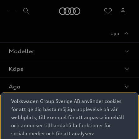
Meny
Upp
Välj återförsäljare
Modeller
Köpa
Alla modeller
Elbilar
Äga
Privaterbjudanden
Laddhybrider
Volkswagen Group Sverige AB använder cookies
Privatleasing
Tjänstebil
Service & tillbehör
A6 modellerna
för att ge dig bästa möjliga upplevelse på vår
Nya bilar i lager
webbplats, till exempel för att anpassa innehåll
Audi digital services
SUV
Om Audi Sverige
Tjänstebil
och annonser tillhandahålla funktioner för
Begagnade bilar i lager
Originaltillbehör - köp online
sociala medier och för att analysera
Avant
Business lease online
Audi approved :plus - så gott som nya