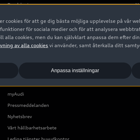
Provkörning
Va
2G
 cookies för att ge dig bästa möjliga upplevelse på vår web
d
 funktioner för sociala medier och för att analysera webbtr
ll alla cookies, men du kan självklart anpassa dem efter di
Om Audi Sverige
vning av alla cookies
vi använder, samt återkalla ditt samt
Kontakta oss
Anpassa inställningar
Boka Service online
Audi Återförsäljare/-serviceverkstad
myAudi
Pressmeddelanden
Nyhetsbrev
Vårt hållbarhetsarbete
Lediga tjänster huvudkontor