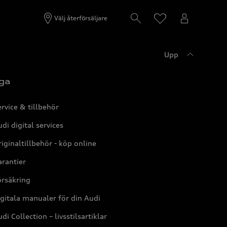
Välj återförsäljare
Upp
ga
rvice & tillbehör
di digital services
iginaltillbehör - köp online
rantier
örsäkring
gitala manualer för din Audi
di Collection – livsstilsartiklar