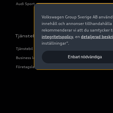
Audi Sport
Volkswagen Group Sverige AB använder
innehåll och annonser tillhandahålla
rekommenderar vi att du samtycker ti
Tjänstebil
integritetspolicy
, en
detaljerad beskri
inställningar“.
Tjänstebil
Enbart nödvändiga
Business lease online
Företagsleasing