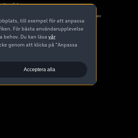
nliga frågor
/3G nätet stängs ned - Hur påverkas min bil av
bplats, till exempel för att anpassa
etta?
afiken. För bästa användarupplevelse
na behov. Du kan läsa
vår
ycke genom att klicka på "Anpassa
Acceptera alla