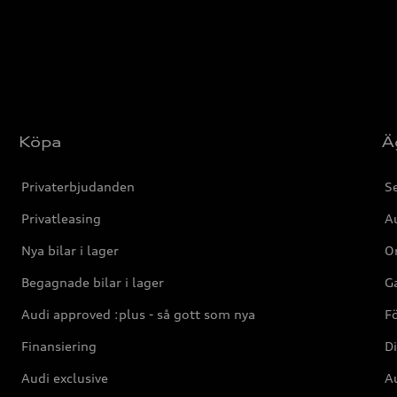
Köpa
Ä
Privaterbjudanden
Se
Privatleasing
Au
Nya bilar i lager
Or
Begagnade bilar i lager
Ga
Audi approved :plus - så gott som nya
F
Finansiering
Di
Audi exclusive
Au