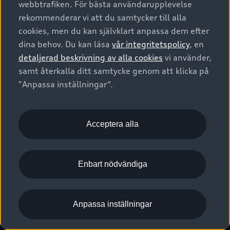
webbtrafiken. För bästa användarupplevelse
Kontakta oss
Garantier
Sportback
Företagsleasing
rekommenderar vi att du samtycker till alla
Finansiering
Boka Service online
Försäkring
cookies, men du kan självklart anpassa dem efter
Audi Sport
Audi exclusive
dina behov. Du kan läsa
vår integritetspolicy
, en
Audi Återförsäljare/-serviceverkstad
Digitala manualer för din Audi
© 2026 AUDI SVERIGE. All Rights Reserved.
detaljerad beskrivning av alla cookies
vi använder,
Provkörning
myAudi
Audi Collection – livsstilsartiklar
samt återkalla ditt samtycke genom att klicka på
Utgivare
Juridiskt
Juridiskt Audi AG
"Anpassa inställningar“.
Pressmeddelanden
Juridiskt Audi Digital Giveaway
Vanliga frågor
Tillgänglighetsredogörelse
Cookies
Nyhetsbrev
2G/3G nätet stängs ned - Hur påverkas min bil av detta?
Anpassa inställningar för cookies
Acceptera alla
Vårt hållbarhetsarbete
Visselblåsarkanaler
Lediga tjänster huvudkontor
Enbart nödvändiga
Lediga tjänster hos Audi Återförsäljare
Kommentar till mediauppgifter om dataläcka
Anpassa inställningar