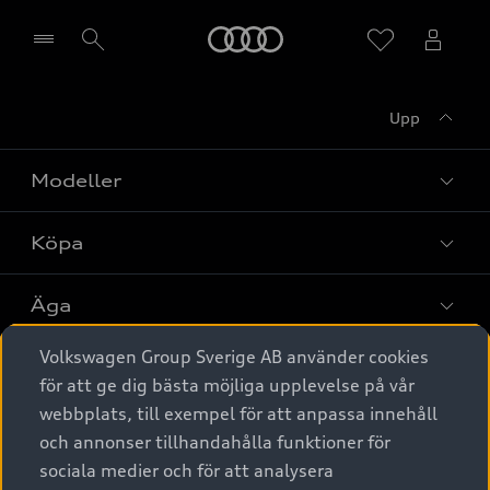
Meny
Upp
Välj återförsäljare
Modeller
Köpa
Alla modeller
Elbilar
Äga
Privaterbjudanden
Laddhybrider
Volkswagen Group Sverige AB använder cookies
Privatleasing
Tjänstebil
Service & tillbehör
A6 modellerna
för att ge dig bästa möjliga upplevelse på vår
Nya bilar i lager
webbplats, till exempel för att anpassa innehåll
Audi digital services
SUV
Om Audi Sverige
Tjänstebil
och annonser tillhandahålla funktioner för
Begagnade bilar i lager
Originaltillbehör - köp online
sociala medier och för att analysera
Avant
Business lease online
Audi approved :plus - så gott som nya