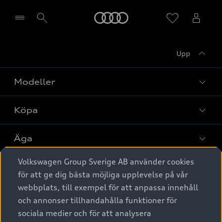
Meny
Upp
Välj återförsäljare
Modeller
Köpa
Alla modeller
Elbilar
Äga
Privaterbjudanden
Laddhybrider
Volkswagen Group Sverige AB använder cookies
Privatleasing
Tjänstebil
Service & tillbehör
A6 modellerna
för att ge dig bästa möjliga upplevelse på vår
Nya bilar i lager
webbplats, till exempel för att anpassa innehåll
Audi digital services
SUV
Om Audi Sverige
Tjänstebil
och annonser tillhandahålla funktioner för
Begagnade bilar i lager
Originaltillbehör - köp online
sociala medier och för att analysera
Avant
Business lease online
Audi approved :plus - så gott som nya