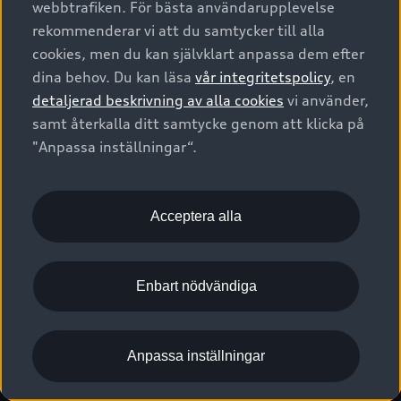
webbtrafiken. För bästa användarupplevelse
Kontakta oss
Garantier
Sportback
Företagsleasing
rekommenderar vi att du samtycker till alla
Finansiering
Boka Service online
Försäkring
cookies, men du kan självklart anpassa dem efter
Audi Sport
Audi exclusive
dina behov. Du kan läsa
vår integritetspolicy
, en
Audi Återförsäljare/-serviceverkstad
Digitala manualer för din Audi
© 2026 AUDI SVERIGE. All Rights Reserved.
detaljerad beskrivning av alla cookies
vi använder,
Provkörning
myAudi
Audi Collection – livsstilsartiklar
samt återkalla ditt samtycke genom att klicka på
Utgivare
Juridiskt
Juridiskt Audi AG
"Anpassa inställningar“.
Pressmeddelanden
Juridiskt Audi Digital Giveaway
Vanliga frågor
Tillgänglighetsredogörelse
Cookies
Nyhetsbrev
2G/3G nätet stängs ned - Hur påverkas min bil av detta?
Anpassa inställningar för cookies
Acceptera alla
Vårt hållbarhetsarbete
Visselblåsarkanaler
Lediga tjänster huvudkontor
Enbart nödvändiga
Lediga tjänster hos Audi Återförsäljare
Kommentar till mediauppgifter om dataläcka
Anpassa inställningar