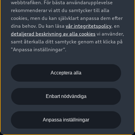
webbtrafiken. För bästa användarupplevelse
Kontakta oss
Garantier
Sportback
Företagsleasing
rekommenderar vi att du samtycker till alla
Finansiering
Boka Service online
Försäkring
cookies, men du kan självklart anpassa dem efter
Audi Sport
Audi exclusive
dina behov. Du kan läsa
vår integritetspolicy
, en
Audi Återförsäljare/-serviceverkstad
Digitala manualer för din Audi
© 2026 AUDI SVERIGE. All Rights Reserved.
detaljerad beskrivning av alla cookies
vi använder,
Provkörning
myAudi
Audi Collection – livsstilsartiklar
samt återkalla ditt samtycke genom att klicka på
Utgivare
Juridiskt
Juridiskt Audi AG
"Anpassa inställningar“.
Pressmeddelanden
Juridiskt Audi Digital Giveaway
Vanliga frågor
Tillgänglighetsredogörelse
Cookies
Nyhetsbrev
2G/3G nätet stängs ned - Hur påverkas min bil av detta?
Anpassa inställningar för cookies
Acceptera alla
Vårt hållbarhetsarbete
Visselblåsarkanaler
Lediga tjänster huvudkontor
Enbart nödvändiga
Lediga tjänster hos Audi Återförsäljare
Kommentar till mediauppgifter om dataläcka
Anpassa inställningar