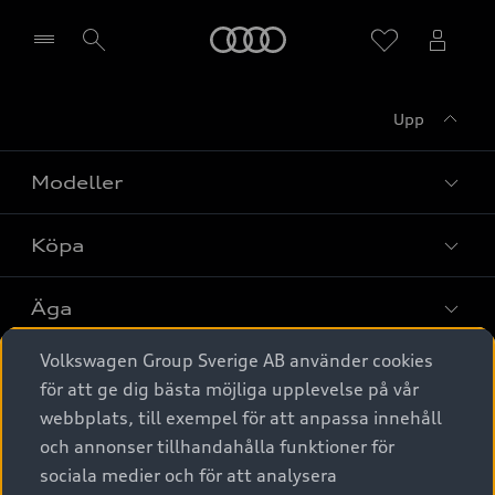
Meny
Upp
Välj återförsäljare
Modeller
Köpa
Alla modeller
Elbilar
Äga
Privaterbjudanden
Laddhybrider
Volkswagen Group Sverige AB använder cookies
Privatleasing
Tjänstebil
Service & tillbehör
A6 modellerna
för att ge dig bästa möjliga upplevelse på vår
Nya bilar i lager
webbplats, till exempel för att anpassa innehåll
Audi digital services
SUV
Om Audi Sverige
Tjänstebil
och annonser tillhandahålla funktioner för
Begagnade bilar i lager
Originaltillbehör - köp online
sociala medier och för att analysera
Avant
Business lease online
Audi approved :plus - så gott som nya