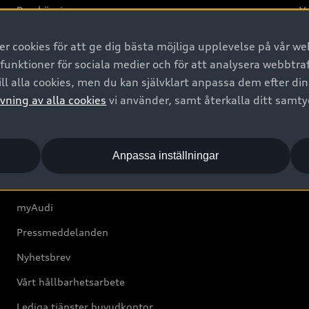
Provkörning
Va
2G
 cookies för att ge dig bästa möjliga upplevelse på vår web
d
 funktioner för sociala medier och för att analysera webbtr
ll alla cookies, men du kan självklart anpassa dem efter di
Om Audi Sverige
vning av alla cookies
vi använder, samt återkalla ditt samt
Kontakta oss
Anpassa inställningar
Boka Service online
Audi Återförsäljare/-serviceverkstad
myAudi
Pressmeddelanden
Nyhetsbrev
Vårt hållbarhetsarbete
Lediga tjänster huvudkontor