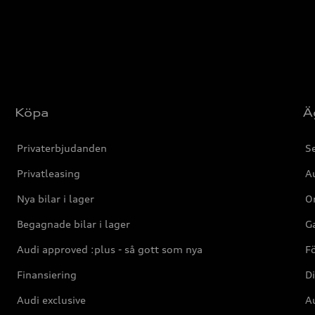
Köpa
Ä
Privaterbjudanden
Se
Privatleasing
Au
Nya bilar i lager
Or
Begagnade bilar i lager
Ga
Audi approved :plus - så gott som nya
F
Finansiering
Di
Audi exclusive
Au