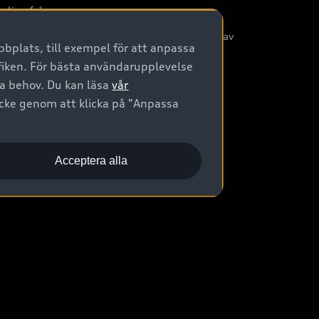
nliga frågor
/3G nätet stängs ned - Hur påverkas min bil av
bplats, till exempel för att anpassa
etta?
afiken. För bästa användarupplevelse
na behov. Du kan läsa
vår
ycke genom att klicka på "Anpassa
Acceptera alla