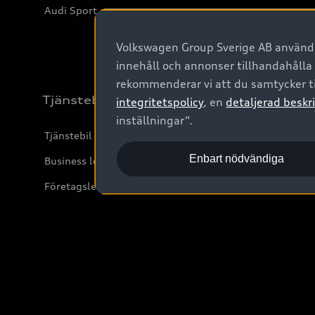
Audi Sport
Volkswagen Group Sverige AB använder
innehåll och annonser tillhandahålla
rekommenderar vi att du samtycker ti
Tjänstebil
integritetspolicy
, en
detaljerad beskri
inställningar“.
Tjänstebil
Enbart nödvändiga
Business lease online
Företagsleasing