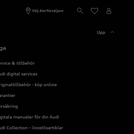
Välj återförsäljare
Upp
ga
rvice & tillbehör
di digital services
iginaltillbehör - köp online
rantier
örsäkring
gitala manualer för din Audi
di Collection – livsstilsartiklar