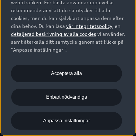
webbtrafiken. För bästa användarupplevelse
Kontakta oss
Garantier
Sportback
Företagsleasing
rekommenderar vi att du samtycker till alla
Finansiering
Boka Service online
Försäkring
cookies, men du kan självklart anpassa dem efter
Audi Sport
Audi exclusive
dina behov. Du kan läsa
vår integritetspolicy
, en
Audi Återförsäljare/-serviceverkstad
Digitala manualer för din Audi
© 2026 AUDI SVERIGE. All Rights Reserved.
detaljerad beskrivning av alla cookies
vi använder,
Provkörning
myAudi
Audi Collection – livsstilsartiklar
samt återkalla ditt samtycke genom att klicka på
Utgivare
Juridiskt
Juridiskt Audi AG
"Anpassa inställningar“.
Pressmeddelanden
Juridiskt Audi Digital Giveaway
Vanliga frågor
Tillgänglighetsredogörelse
Cookies
Nyhetsbrev
2G/3G nätet stängs ned - Hur påverkas min bil av detta?
Anpassa inställningar för cookies
Acceptera alla
Vårt hållbarhetsarbete
Visselblåsarkanaler
Lediga tjänster huvudkontor
Enbart nödvändiga
Lediga tjänster hos Audi Återförsäljare
Kommentar till mediauppgifter om dataläcka
Anpassa inställningar