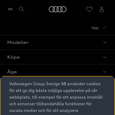
Meny
Upp
Välj återförsäljare
Modeller
Köpa
Alla modeller
Elbilar
Äga
Privaterbjudanden
Laddhybrider
Volkswagen Group Sverige AB använder cookies
Privatleasing
Tjänstebil
Service & tillbehör
A6 modellerna
för att ge dig bästa möjliga upplevelse på vår
Nya bilar i lager
webbplats, till exempel för att anpassa innehåll
Audi digital services
SUV
Om Audi Sverige
Tjänstebil
och annonser tillhandahålla funktioner för
Begagnade bilar i lager
Originaltillbehör - köp online
sociala medier och för att analysera
Avant
Business lease online
Audi approved :plus - så gott som nya