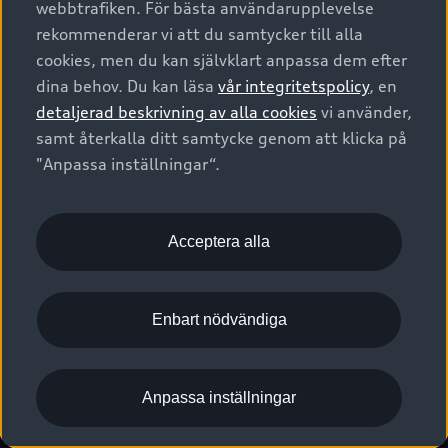
webbtrafiken. För bästa användarupplevelse
Kontakta oss
Garantier
Sportback
Företagsleasing
rekommenderar vi att du samtycker till alla
Finansiering
Boka Service online
Försäkring
cookies, men du kan självklart anpassa dem efter
Audi Sport
Audi exclusive
dina behov. Du kan läsa
vår integritetspolicy
, en
Audi Återförsäljare/-serviceverkstad
Digitala manualer för din Audi
© 2026 AUDI SVERIGE. All Rights Reserved.
detaljerad beskrivning av alla cookies
vi använder,
Provkörning
myAudi
Audi Collection – livsstilsartiklar
samt återkalla ditt samtycke genom att klicka på
Utgivare
Juridiskt
Juridiskt Audi AG
"Anpassa inställningar“.
Pressmeddelanden
Juridiskt Audi Digital Giveaway
Vanliga frågor
Tillgänglighetsredogörelse
Cookies
Nyhetsbrev
2G/3G nätet stängs ned - Hur påverkas min bil av detta?
Anpassa inställningar för cookies
Acceptera alla
Vårt hållbarhetsarbete
Visselblåsarkanaler
Lediga tjänster huvudkontor
Enbart nödvändiga
Lediga tjänster hos Audi Återförsäljare
Kommentar till mediauppgifter om dataläcka
Anpassa inställningar