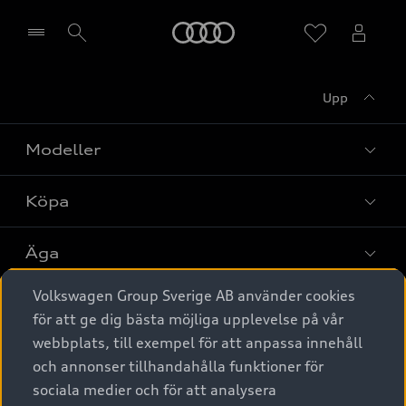
Meny
Upp
Välj återförsäljare
Modeller
Köpa
Alla modeller
Elbilar
Äga
Privaterbjudanden
Laddhybrider
Volkswagen Group Sverige AB använder cookies
Privatleasing
Tjänstebil
Service & tillbehör
A6 modellerna
för att ge dig bästa möjliga upplevelse på vår
Nya bilar i lager
webbplats, till exempel för att anpassa innehåll
Audi digital services
SUV
Om Audi Sverige
Tjänstebil
och annonser tillhandahålla funktioner för
Begagnade bilar i lager
Originaltillbehör - köp online
sociala medier och för att analysera
Avant
Business lease online
Audi approved :plus - så gott som nya