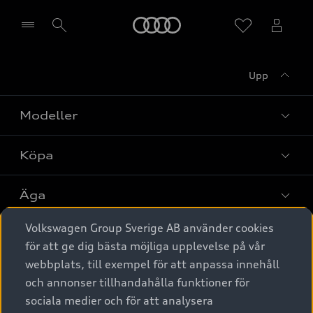
Meny
Upp
Välj återförsäljare
Modeller
Köpa
Alla modeller
Elbilar
Äga
Privaterbjudanden
Laddhybrider
Volkswagen Group Sverige AB använder cookies
Privatleasing
Tjänstebil
Service & tillbehör
A6 modellerna
för att ge dig bästa möjliga upplevelse på vår
Nya bilar i lager
webbplats, till exempel för att anpassa innehåll
Audi digital services
SUV
Om Audi Sverige
Tjänstebil
och annonser tillhandahålla funktioner för
Begagnade bilar i lager
Originaltillbehör - köp online
sociala medier och för att analysera
Avant
Business lease online
Audi approved :plus - så gott som nya