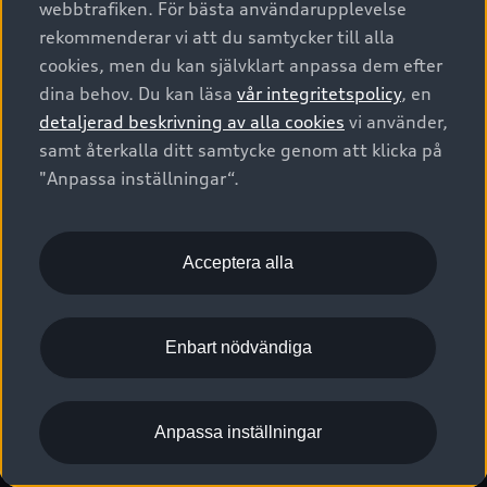
webbtrafiken. För bästa användarupplevelse
Kontakta oss
Garantier
Sportback
Företagsleasing
rekommenderar vi att du samtycker till alla
Finansiering
Boka Service online
Försäkring
cookies, men du kan självklart anpassa dem efter
Audi Sport
Audi exclusive
dina behov. Du kan läsa
vår integritetspolicy
, en
Audi Återförsäljare/-serviceverkstad
Digitala manualer för din Audi
© 2026 AUDI SVERIGE. All Rights Reserved.
detaljerad beskrivning av alla cookies
vi använder,
Provkörning
myAudi
Audi Collection – livsstilsartiklar
samt återkalla ditt samtycke genom att klicka på
Utgivare
Juridiskt
Juridiskt Audi AG
"Anpassa inställningar“.
Pressmeddelanden
Juridiskt Audi Digital Giveaway
Vanliga frågor
Tillgänglighetsredogörelse
Cookies
Nyhetsbrev
2G/3G nätet stängs ned - Hur påverkas min bil av detta?
Anpassa inställningar för cookies
Acceptera alla
Vårt hållbarhetsarbete
Visselblåsarkanaler
Lediga tjänster huvudkontor
Enbart nödvändiga
Lediga tjänster hos Audi Återförsäljare
Kommentar till mediauppgifter om dataläcka
Anpassa inställningar