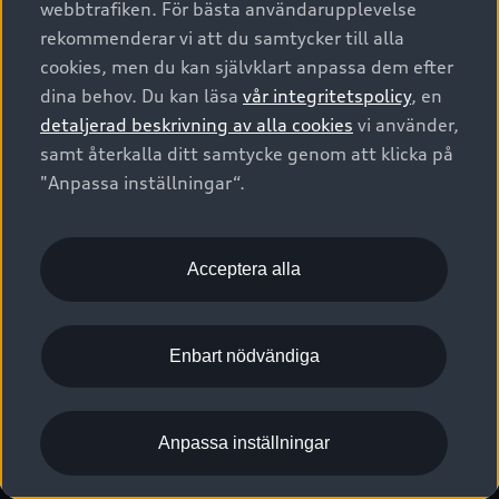
webbtrafiken. För bästa användarupplevelse
Kontakta oss
Garantier
Sportback
Företagsleasing
rekommenderar vi att du samtycker till alla
Finansiering
Boka Service online
Försäkring
cookies, men du kan självklart anpassa dem efter
Audi Sport
Audi exclusive
dina behov. Du kan läsa
vår integritetspolicy
, en
Audi Återförsäljare/-serviceverkstad
Digitala manualer för din Audi
© 2026 AUDI SVERIGE. All Rights Reserved.
detaljerad beskrivning av alla cookies
vi använder,
Provkörning
myAudi
Audi Collection – livsstilsartiklar
samt återkalla ditt samtycke genom att klicka på
Utgivare
Juridiskt
Juridiskt Audi AG
"Anpassa inställningar“.
Pressmeddelanden
Juridiskt Audi Digital Giveaway
Vanliga frågor
Tillgänglighetsredogörelse
Cookies
Nyhetsbrev
2G/3G nätet stängs ned - Hur påverkas min bil av detta?
Anpassa inställningar för cookies
Acceptera alla
Vårt hållbarhetsarbete
Visselblåsarkanaler
Lediga tjänster huvudkontor
Enbart nödvändiga
Lediga tjänster hos Audi Återförsäljare
Kommentar till mediauppgifter om dataläcka
Anpassa inställningar