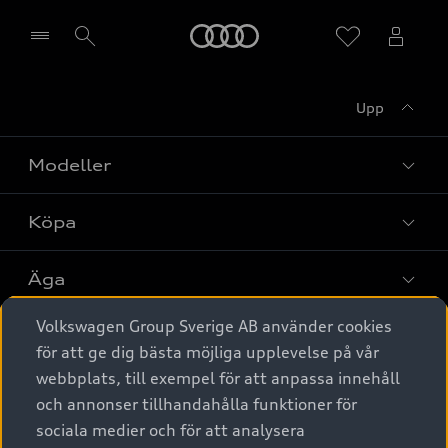
Meny
Upp
Välj återförsäljare
Modeller
Köpa
Alla modeller
Elbilar
Äga
Privaterbjudanden
Laddhybrider
Volkswagen Group Sverige AB använder cookies
Privatleasing
Tjänstebil
Service & tillbehör
A6 modellerna
för att ge dig bästa möjliga upplevelse på vår
Nya bilar i lager
webbplats, till exempel för att anpassa innehåll
Audi digital services
SUV
Om Audi Sverige
Tjänstebil
och annonser tillhandahålla funktioner för
Begagnade bilar i lager
Originaltillbehör - köp online
sociala medier och för att analysera
Avant
Business lease online
Audi approved :plus - så gott som nya