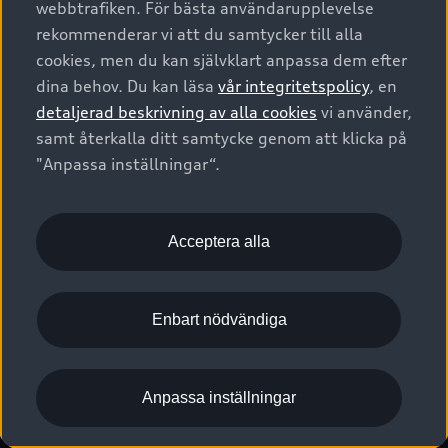
webbtrafiken. För bästa användarupplevelse
Kontakta oss
Garantier
Sportback
Företagsleasing
rekommenderar vi att du samtycker till alla
Finansiering
Boka Service online
Försäkring
cookies, men du kan självklart anpassa dem efter
Audi Sport
Audi exclusive
dina behov. Du kan läsa
vår integritetspolicy
, en
Audi Återförsäljare/-serviceverkstad
Digitala manualer för din Audi
© 2026 AUDI SVERIGE. All Rights Reserved.
detaljerad beskrivning av alla cookies
vi använder,
Provkörning
myAudi
Audi Collection – livsstilsartiklar
samt återkalla ditt samtycke genom att klicka på
Utgivare
Juridiskt
Juridiskt Audi AG
"Anpassa inställningar“.
Pressmeddelanden
Juridiskt Audi Digital Giveaway
Vanliga frågor
Tillgänglighetsredogörelse
Cookies
Nyhetsbrev
2G/3G nätet stängs ned - Hur påverkas min bil av detta?
Anpassa inställningar för cookies
Acceptera alla
Vårt hållbarhetsarbete
Visselblåsarkanaler
Lediga tjänster huvudkontor
Enbart nödvändiga
Lediga tjänster hos Audi Återförsäljare
Kommentar till mediauppgifter om dataläcka
Anpassa inställningar