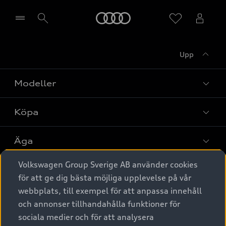
Meny
Upp
Välj återförsäljare
Modeller
Köpa
Alla modeller
Elbilar
Äga
Privaterbjudanden
Laddhybrider
Volkswagen Group Sverige AB använder cookies
Privatleasing
Tjänstebil
Service & tillbehör
A6 modellerna
för att ge dig bästa möjliga upplevelse på vår
Nya bilar i lager
webbplats, till exempel för att anpassa innehåll
Audi digital services
SUV
Om Audi Sverige
Tjänstebil
och annonser tillhandahålla funktioner för
Begagnade bilar i lager
Originaltillbehör - köp online
sociala medier och för att analysera
Avant
Business lease online
Audi approved :plus - så gott som nya