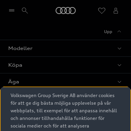
Meny
Upp
Välj återförsäljare
Modeller
Köpa
Alla modeller
Elbilar
Äga
Privaterbjudanden
Laddhybrider
Volkswagen Group Sverige AB använder cookies
Privatleasing
Tjänstebil
Service & tillbehör
A6 modellerna
för att ge dig bästa möjliga upplevelse på vår
Nya bilar i lager
webbplats, till exempel för att anpassa innehåll
Audi digital services
SUV
Om Audi Sverige
Tjänstebil
och annonser tillhandahålla funktioner för
Begagnade bilar i lager
Originaltillbehör - köp online
sociala medier och för att analysera
Avant
Business lease online
Audi approved :plus - så gott som nya