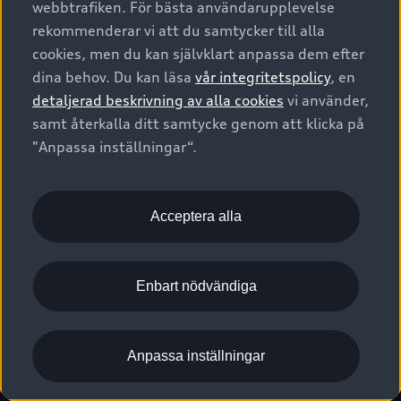
webbtrafiken. För bästa användarupplevelse
Kontakta oss
Garantier
Sportback
Företagsleasing
rekommenderar vi att du samtycker till alla
Finansiering
Boka Service online
Försäkring
cookies, men du kan självklart anpassa dem efter
Audi Sport
Audi exclusive
dina behov. Du kan läsa
vår integritetspolicy
, en
Audi Återförsäljare/-serviceverkstad
Digitala manualer för din Audi
© 2026 AUDI SVERIGE. All Rights Reserved.
detaljerad beskrivning av alla cookies
vi använder,
Provkörning
myAudi
Audi Collection – livsstilsartiklar
samt återkalla ditt samtycke genom att klicka på
Utgivare
Juridiskt
Juridiskt Audi AG
"Anpassa inställningar“.
Pressmeddelanden
Juridiskt Audi Digital Giveaway
Vanliga frågor
Tillgänglighetsredogörelse
Cookies
Nyhetsbrev
2G/3G nätet stängs ned - Hur påverkas min bil av detta?
Anpassa inställningar för cookies
Acceptera alla
Vårt hållbarhetsarbete
Visselblåsarkanaler
Lediga tjänster huvudkontor
Enbart nödvändiga
Lediga tjänster hos Audi Återförsäljare
Kommentar till mediauppgifter om dataläcka
Anpassa inställningar