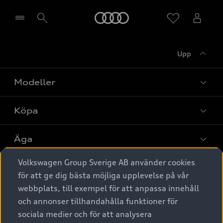
Meny
Upp
Välj återförsäljare
Modeller
Köpa
Alla modeller
Elbilar
Äga
Privaterbjudanden
Laddhybrider
Volkswagen Group Sverige AB använder cookies
Privatleasing
Tjänstebil
Service & tillbehör
A6 modellerna
för att ge dig bästa möjliga upplevelse på vår
Nya bilar i lager
webbplats, till exempel för att anpassa innehåll
Audi digital services
SUV
Om Audi Sverige
Tjänstebil
och annonser tillhandahålla funktioner för
Begagnade bilar i lager
Originaltillbehör - köp online
sociala medier och för att analysera
Avant
Business lease online
Audi approved :plus - så gott som nya