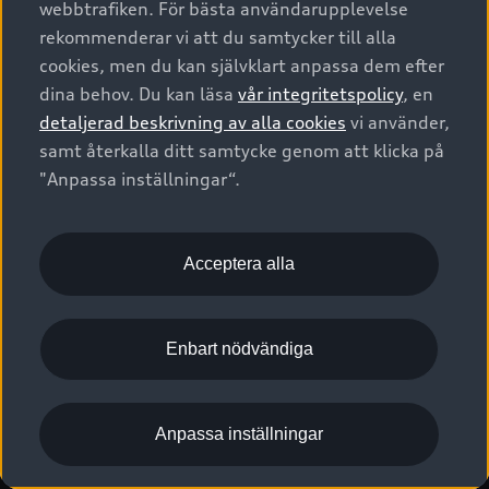
webbtrafiken. För bästa användarupplevelse
Kontakta oss
Garantier
Sportback
Företagsleasing
rekommenderar vi att du samtycker till alla
Finansiering
Boka Service online
Försäkring
cookies, men du kan självklart anpassa dem efter
Audi Sport
Audi exclusive
dina behov. Du kan läsa
vår integritetspolicy
, en
Audi Återförsäljare/-serviceverkstad
Digitala manualer för din Audi
© 2026 AUDI SVERIGE. All Rights Reserved.
detaljerad beskrivning av alla cookies
vi använder,
Provkörning
myAudi
Audi Collection – livsstilsartiklar
samt återkalla ditt samtycke genom att klicka på
Utgivare
Juridiskt
Juridiskt Audi AG
"Anpassa inställningar“.
Pressmeddelanden
Juridiskt Audi Digital Giveaway
Vanliga frågor
Tillgänglighetsredogörelse
Cookies
Nyhetsbrev
2G/3G nätet stängs ned - Hur påverkas min bil av detta?
Anpassa inställningar för cookies
Acceptera alla
Vårt hållbarhetsarbete
Visselblåsarkanaler
Lediga tjänster huvudkontor
Enbart nödvändiga
Lediga tjänster hos Audi Återförsäljare
Kommentar till mediauppgifter om dataläcka
Anpassa inställningar