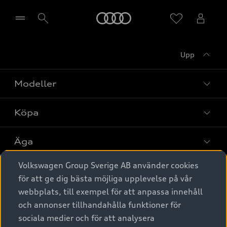
Meny
Upp
Välj återförsäljare
Modeller
Köpa
Alla modeller
Elbilar
Äga
Privaterbjudanden
Laddhybrider
Volkswagen Group Sverige AB använder cookies
Privatleasing
Tjänstebil
Service & tillbehör
A6 modellerna
för att ge dig bästa möjliga upplevelse på vår
Nya bilar i lager
webbplats, till exempel för att anpassa innehåll
Audi digital services
SUV
Om Audi Sverige
Tjänstebil
och annonser tillhandahålla funktioner för
Begagnade bilar i lager
Originaltillbehör - köp online
sociala medier och för att analysera
Avant
Business lease online
Audi approved :plus - så gott som nya