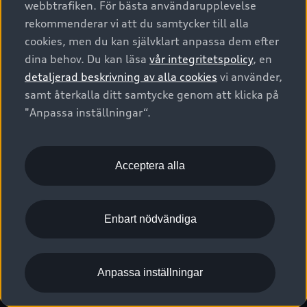
webbtrafiken. För bästa användarupplevelse
Kontakta oss
Garantier
Sportback
Företagsleasing
rekommenderar vi att du samtycker till alla
Finansiering
Boka Service online
Försäkring
cookies, men du kan självklart anpassa dem efter
Audi Sport
Audi exclusive
dina behov. Du kan läsa
vår integritetspolicy
, en
Audi Återförsäljare/-serviceverkstad
Digitala manualer för din Audi
© 2026 AUDI SVERIGE. All Rights Reserved.
detaljerad beskrivning av alla cookies
vi använder,
Provkörning
myAudi
Audi Collection – livsstilsartiklar
samt återkalla ditt samtycke genom att klicka på
Utgivare
Juridiskt
Juridiskt Audi AG
"Anpassa inställningar“.
Pressmeddelanden
Juridiskt Audi Digital Giveaway
Vanliga frågor
Tillgänglighetsredogörelse
Cookies
Nyhetsbrev
2G/3G nätet stängs ned - Hur påverkas min bil av detta?
Anpassa inställningar för cookies
Acceptera alla
Vårt hållbarhetsarbete
Visselblåsarkanaler
Lediga tjänster huvudkontor
Enbart nödvändiga
Lediga tjänster hos Audi Återförsäljare
Kommentar till mediauppgifter om dataläcka
Anpassa inställningar