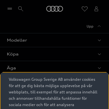
Meny
Upp
Välj återförsäljare
Modeller
Köpa
Alla modeller
Elbilar
Äga
Privaterbjudanden
Laddhybrider
Volkswagen Group Sverige AB använder cookies
Privatleasing
Tjänstebil
Service & tillbehör
A6 modellerna
för att ge dig bästa möjliga upplevelse på vår
Nya bilar i lager
webbplats, till exempel för att anpassa innehåll
Audi digital services
SUV
Om Audi Sverige
Tjänstebil
och annonser tillhandahålla funktioner för
Begagnade bilar i lager
Originaltillbehör - köp online
sociala medier och för att analysera
Avant
Business lease online
Audi approved :plus - så gott som nya