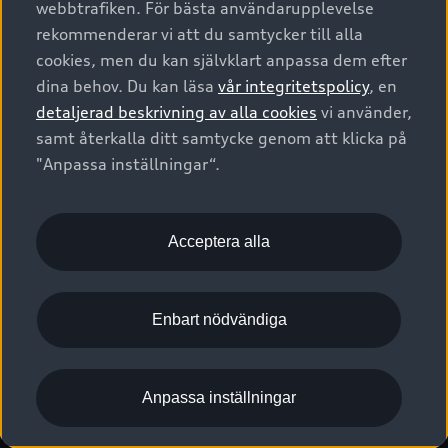
webbtrafiken. För bästa användarupplevelse
Kontakta oss
Garantier
Sportback
Företagsleasing
rekommenderar vi att du samtycker till alla
Finansiering
Boka Service online
Försäkring
cookies, men du kan självklart anpassa dem efter
Audi Sport
Audi exclusive
dina behov. Du kan läsa
vår integritetspolicy
, en
Audi Återförsäljare/-serviceverkstad
Digitala manualer för din Audi
© 2026 AUDI SVERIGE. All Rights Reserved.
detaljerad beskrivning av alla cookies
vi använder,
Provkörning
myAudi
Audi Collection – livsstilsartiklar
samt återkalla ditt samtycke genom att klicka på
Utgivare
Juridiskt
Juridiskt Audi AG
"Anpassa inställningar“.
Pressmeddelanden
Juridiskt Audi Digital Giveaway
Vanliga frågor
Tillgänglighetsredogörelse
Cookies
Nyhetsbrev
2G/3G nätet stängs ned - Hur påverkas min bil av detta?
Anpassa inställningar för cookies
Acceptera alla
Vårt hållbarhetsarbete
Visselblåsarkanaler
Lediga tjänster huvudkontor
Enbart nödvändiga
Lediga tjänster hos Audi Återförsäljare
Kommentar till mediauppgifter om dataläcka
Anpassa inställningar