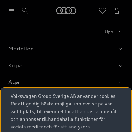
Meny
Upp
Välj återförsäljare
Modeller
Köpa
Alla modeller
Elbilar
Äga
Privaterbjudanden
Laddhybrider
Volkswagen Group Sverige AB använder cookies
Privatleasing
Tjänstebil
Service & tillbehör
A6 modellerna
för att ge dig bästa möjliga upplevelse på vår
Nya bilar i lager
webbplats, till exempel för att anpassa innehåll
Audi digital services
SUV
Om Audi Sverige
Tjänstebil
och annonser tillhandahålla funktioner för
Begagnade bilar i lager
Originaltillbehör - köp online
sociala medier och för att analysera
Avant
Business lease online
Audi approved :plus - så gott som nya