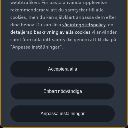
webbtrafiken. För bästa användarupplevelse
Kontakta oss
Garantier
Sportback
Företagsleasing
rekommenderar vi att du samtycker till alla
Finansiering
Boka Service online
Försäkring
cookies, men du kan självklart anpassa dem efter
Audi Sport
Audi exclusive
dina behov. Du kan läsa
vår integritetspolicy
, en
Audi Återförsäljare/-serviceverkstad
Digitala manualer för din Audi
© 2026 AUDI SVERIGE. All Rights Reserved.
detaljerad beskrivning av alla cookies
vi använder,
Provkörning
myAudi
Audi Collection – livsstilsartiklar
samt återkalla ditt samtycke genom att klicka på
Utgivare
Juridiskt
Juridiskt Audi AG
"Anpassa inställningar“.
Pressmeddelanden
Juridiskt Audi Digital Giveaway
Vanliga frågor
Tillgänglighetsredogörelse
Cookies
Nyhetsbrev
2G/3G nätet stängs ned - Hur påverkas min bil av detta?
Anpassa inställningar för cookies
Acceptera alla
Vårt hållbarhetsarbete
Visselblåsarkanaler
Lediga tjänster huvudkontor
Enbart nödvändiga
Lediga tjänster hos Audi Återförsäljare
Kommentar till mediauppgifter om dataläcka
Anpassa inställningar