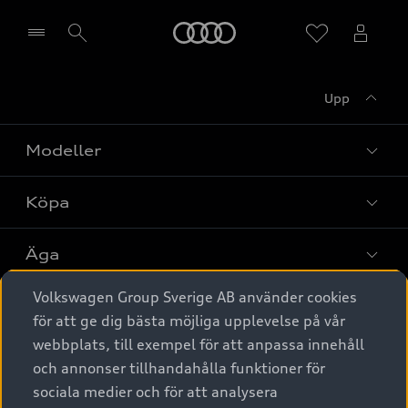
Meny
Upp
Välj återförsäljare
Modeller
Köpa
Alla modeller
Elbilar
Äga
Privaterbjudanden
Laddhybrider
Volkswagen Group Sverige AB använder cookies
Privatleasing
Tjänstebil
Service & tillbehör
A6 modellerna
för att ge dig bästa möjliga upplevelse på vår
Nya bilar i lager
webbplats, till exempel för att anpassa innehåll
Audi digital services
SUV
Om Audi Sverige
Tjänstebil
och annonser tillhandahålla funktioner för
Begagnade bilar i lager
Originaltillbehör - köp online
sociala medier och för att analysera
Avant
Business lease online
Audi approved :plus - så gott som nya