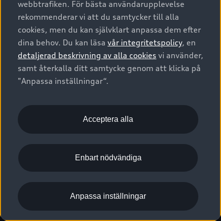
webbtrafiken. För bästa användarupplevelse
Kontakta oss
Garantier
Sportback
Företagsleasing
rekommenderar vi att du samtycker till alla
Finansiering
Boka Service online
Försäkring
cookies, men du kan självklart anpassa dem efter
Audi Sport
Audi exclusive
dina behov. Du kan läsa
vår integritetspolicy
, en
Audi Återförsäljare/-serviceverkstad
Digitala manualer för din Audi
© 2026 AUDI SVERIGE. All Rights Reserved.
detaljerad beskrivning av alla cookies
vi använder,
Provkörning
myAudi
Audi Collection – livsstilsartiklar
samt återkalla ditt samtycke genom att klicka på
Utgivare
Juridiskt
Juridiskt Audi AG
"Anpassa inställningar“.
Pressmeddelanden
Juridiskt Audi Digital Giveaway
Vanliga frågor
Tillgänglighetsredogörelse
Cookies
Nyhetsbrev
2G/3G nätet stängs ned - Hur påverkas min bil av detta?
Anpassa inställningar för cookies
Acceptera alla
Vårt hållbarhetsarbete
Visselblåsarkanaler
Lediga tjänster huvudkontor
Enbart nödvändiga
Lediga tjänster hos Audi Återförsäljare
Kommentar till mediauppgifter om dataläcka
Anpassa inställningar