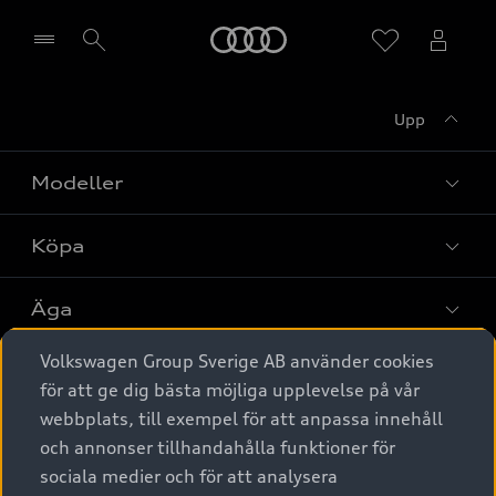
Meny
Upp
Välj återförsäljare
Modeller
Köpa
Alla modeller
Elbilar
Äga
Privaterbjudanden
Laddhybrider
Volkswagen Group Sverige AB använder cookies
Privatleasing
Tjänstebil
Service & tillbehör
A6 modellerna
för att ge dig bästa möjliga upplevelse på vår
Nya bilar i lager
webbplats, till exempel för att anpassa innehåll
Audi digital services
SUV
Om Audi Sverige
Tjänstebil
och annonser tillhandahålla funktioner för
Begagnade bilar i lager
Originaltillbehör - köp online
sociala medier och för att analysera
Avant
Business lease online
Audi approved :plus - så gott som nya