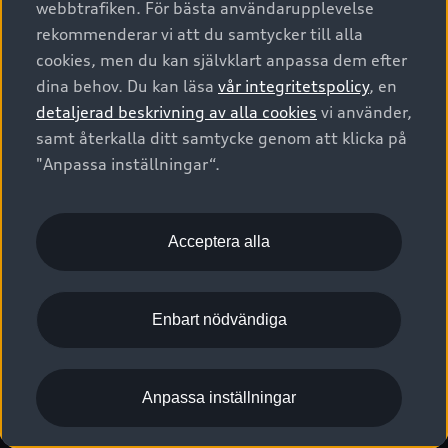
webbtrafiken. För bästa användarupplevelse
Kontakta oss
Garantier
Sportback
Företagsleasing
rekommenderar vi att du samtycker till alla
Finansiering
Boka Service online
Försäkring
cookies, men du kan självklart anpassa dem efter
Audi Sport
Audi exclusive
dina behov. Du kan läsa
vår integritetspolicy
, en
Audi Återförsäljare/-serviceverkstad
Digitala manualer för din Audi
© 2026 AUDI SVERIGE. All Rights Reserved.
detaljerad beskrivning av alla cookies
vi använder,
Provkörning
myAudi
Audi Collection – livsstilsartiklar
samt återkalla ditt samtycke genom att klicka på
Utgivare
Juridiskt
Juridiskt Audi AG
"Anpassa inställningar“.
Pressmeddelanden
Juridiskt Audi Digital Giveaway
Vanliga frågor
Tillgänglighetsredogörelse
Cookies
Nyhetsbrev
2G/3G nätet stängs ned - Hur påverkas min bil av detta?
Anpassa inställningar för cookies
Acceptera alla
Vårt hållbarhetsarbete
Visselblåsarkanaler
Lediga tjänster huvudkontor
Enbart nödvändiga
Lediga tjänster hos Audi Återförsäljare
Kommentar till mediauppgifter om dataläcka
Anpassa inställningar