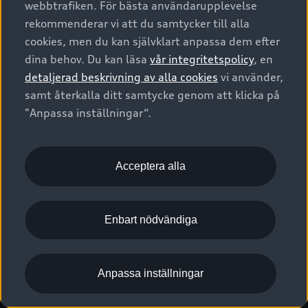
webbtrafiken. För bästa användarupplevelse
Kontakta oss
Garantier
Sportback
Företagsleasing
rekommenderar vi att du samtycker till alla
Finansiering
Boka Service online
Försäkring
cookies, men du kan självklart anpassa dem efter
Audi Sport
Audi exclusive
dina behov. Du kan läsa
vår integritetspolicy
, en
Audi Återförsäljare/-serviceverkstad
Digitala manualer för din Audi
© 2026 AUDI SVERIGE. All Rights Reserved.
detaljerad beskrivning av alla cookies
vi använder,
Provkörning
myAudi
Audi Collection – livsstilsartiklar
samt återkalla ditt samtycke genom att klicka på
Utgivare
Juridiskt
Juridiskt Audi AG
"Anpassa inställningar“.
Pressmeddelanden
Juridiskt Audi Digital Giveaway
Vanliga frågor
Tillgänglighetsredogörelse
Cookies
Nyhetsbrev
2G/3G nätet stängs ned - Hur påverkas min bil av detta?
Anpassa inställningar för cookies
Acceptera alla
Vårt hållbarhetsarbete
Visselblåsarkanaler
Lediga tjänster huvudkontor
Enbart nödvändiga
Lediga tjänster hos Audi Återförsäljare
Kommentar till mediauppgifter om dataläcka
Anpassa inställningar