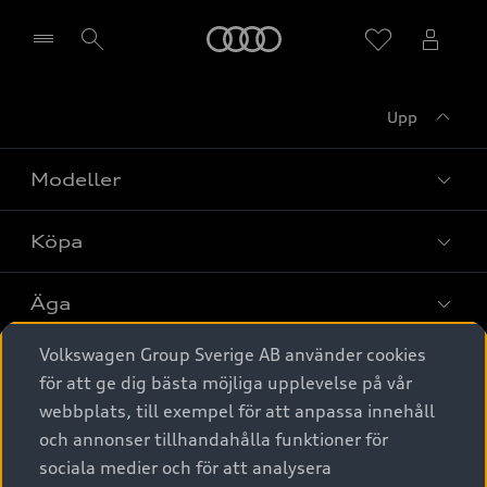
Meny
Upp
Välj återförsäljare
Modeller
Köpa
Alla modeller
Elbilar
Äga
Privaterbjudanden
Laddhybrider
Volkswagen Group Sverige AB använder cookies
Privatleasing
Tjänstebil
Service & tillbehör
A6 modellerna
för att ge dig bästa möjliga upplevelse på vår
Nya bilar i lager
webbplats, till exempel för att anpassa innehåll
Audi digital services
SUV
Om Audi Sverige
Tjänstebil
och annonser tillhandahålla funktioner för
Begagnade bilar i lager
Originaltillbehör - köp online
sociala medier och för att analysera
Avant
Business lease online
Audi approved :plus - så gott som nya