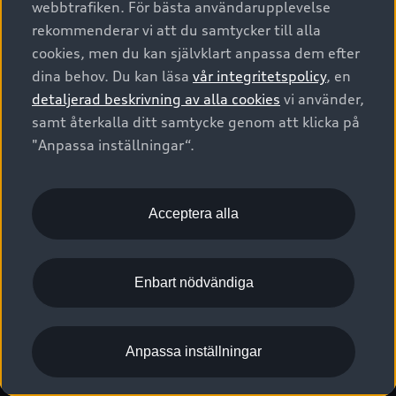
webbtrafiken. För bästa användarupplevelse
Kontakta oss
Garantier
Sportback
Företagsleasing
rekommenderar vi att du samtycker till alla
Finansiering
Boka Service online
Försäkring
cookies, men du kan självklart anpassa dem efter
Audi Sport
Audi exclusive
dina behov. Du kan läsa
vår integritetspolicy
, en
Audi Återförsäljare/-serviceverkstad
Digitala manualer för din Audi
© 2026 AUDI SVERIGE. All Rights Reserved.
detaljerad beskrivning av alla cookies
vi använder,
Provkörning
myAudi
Audi Collection – livsstilsartiklar
samt återkalla ditt samtycke genom att klicka på
Utgivare
Juridiskt
Juridiskt Audi AG
"Anpassa inställningar“.
Pressmeddelanden
Juridiskt Audi Digital Giveaway
Vanliga frågor
Tillgänglighetsredogörelse
Cookies
Nyhetsbrev
2G/3G nätet stängs ned - Hur påverkas min bil av detta?
Anpassa inställningar för cookies
Acceptera alla
Vårt hållbarhetsarbete
Visselblåsarkanaler
Lediga tjänster huvudkontor
Enbart nödvändiga
Lediga tjänster hos Audi Återförsäljare
Kommentar till mediauppgifter om dataläcka
Anpassa inställningar