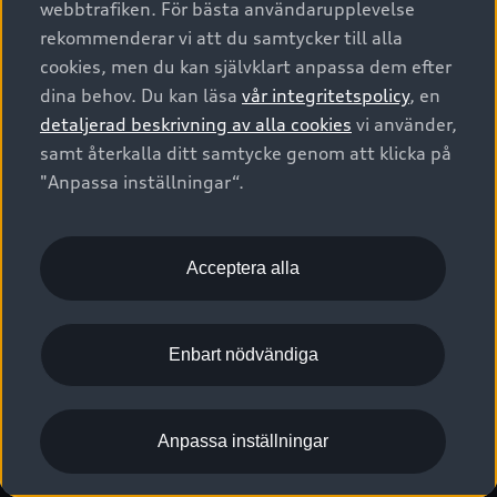
webbtrafiken. För bästa användarupplevelse
Kontakta oss
Garantier
Sportback
Företagsleasing
rekommenderar vi att du samtycker till alla
Finansiering
Boka Service online
Försäkring
cookies, men du kan självklart anpassa dem efter
Audi Sport
Audi exclusive
dina behov. Du kan läsa
vår integritetspolicy
, en
Audi Återförsäljare/-serviceverkstad
Digitala manualer för din Audi
© 2026 AUDI SVERIGE. All Rights Reserved.
detaljerad beskrivning av alla cookies
vi använder,
Provkörning
myAudi
Audi Collection – livsstilsartiklar
samt återkalla ditt samtycke genom att klicka på
Utgivare
Juridiskt
Juridiskt Audi AG
"Anpassa inställningar“.
Pressmeddelanden
Juridiskt Audi Digital Giveaway
Vanliga frågor
Tillgänglighetsredogörelse
Cookies
Nyhetsbrev
2G/3G nätet stängs ned - Hur påverkas min bil av detta?
Anpassa inställningar för cookies
Acceptera alla
Vårt hållbarhetsarbete
Visselblåsarkanaler
Lediga tjänster huvudkontor
Enbart nödvändiga
Lediga tjänster hos Audi Återförsäljare
Kommentar till mediauppgifter om dataläcka
Anpassa inställningar