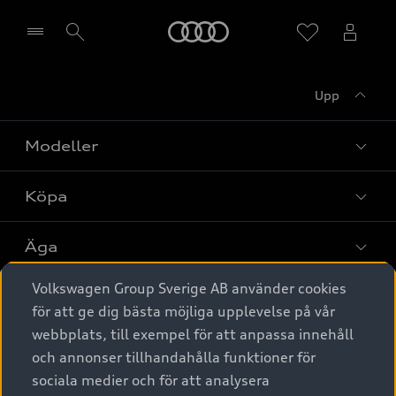
Meny
Upp
Välj återförsäljare
Modeller
Köpa
Alla modeller
Elbilar
Äga
Privaterbjudanden
Laddhybrider
Volkswagen Group Sverige AB använder cookies
Privatleasing
Tjänstebil
Service & tillbehör
A6 modellerna
för att ge dig bästa möjliga upplevelse på vår
Nya bilar i lager
webbplats, till exempel för att anpassa innehåll
Audi digital services
SUV
Om Audi Sverige
Tjänstebil
och annonser tillhandahålla funktioner för
Begagnade bilar i lager
Originaltillbehör - köp online
sociala medier och för att analysera
Avant
Business lease online
Audi approved :plus - så gott som nya