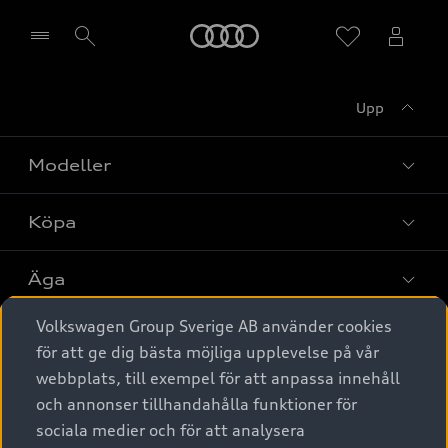
Meny
Upp
Välj återförsäljare
Modeller
Köpa
Alla modeller
Elbilar
Äga
Privaterbjudanden
Laddhybrider
Volkswagen Group Sverige AB använder cookies
Privatleasing
Tjänstebil
Service & tillbehör
A6 modellerna
för att ge dig bästa möjliga upplevelse på vår
Nya bilar i lager
webbplats, till exempel för att anpassa innehåll
Audi digital services
SUV
Om Audi Sverige
Tjänstebil
och annonser tillhandahålla funktioner för
Begagnade bilar i lager
Originaltillbehör - köp online
sociala medier och för att analysera
Avant
Business lease online
Audi approved :plus - så gott som nya