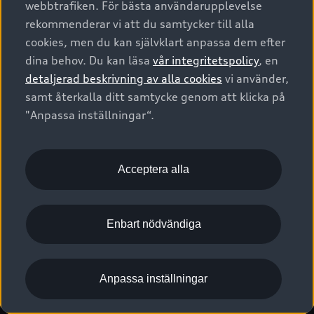
webbtrafiken. För bästa användarupplevelse
Kontakta oss
Garantier
Sportback
Företagsleasing
rekommenderar vi att du samtycker till alla
Finansiering
Boka Service online
Försäkring
cookies, men du kan självklart anpassa dem efter
Audi Sport
Audi exclusive
dina behov. Du kan läsa
vår integritetspolicy
, en
Audi Återförsäljare/-serviceverkstad
Digitala manualer för din Audi
© 2026 AUDI SVERIGE. All Rights Reserved.
detaljerad beskrivning av alla cookies
vi använder,
Provkörning
myAudi
Audi Collection – livsstilsartiklar
samt återkalla ditt samtycke genom att klicka på
Utgivare
Juridiskt
Juridiskt Audi AG
"Anpassa inställningar“.
Pressmeddelanden
Juridiskt Audi Digital Giveaway
Vanliga frågor
Tillgänglighetsredogörelse
Cookies
Nyhetsbrev
2G/3G nätet stängs ned - Hur påverkas min bil av detta?
Anpassa inställningar för cookies
Acceptera alla
Vårt hållbarhetsarbete
Visselblåsarkanaler
Lediga tjänster huvudkontor
Enbart nödvändiga
Lediga tjänster hos Audi Återförsäljare
Kommentar till mediauppgifter om dataläcka
Anpassa inställningar