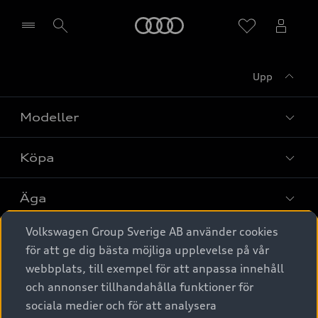
Meny
Upp
Välj återförsäljare
Modeller
Köpa
Alla modeller
Elbilar
Äga
Privaterbjudanden
Laddhybrider
Volkswagen Group Sverige AB använder cookies
Privatleasing
Tjänstebil
Service & tillbehör
A6 modellerna
för att ge dig bästa möjliga upplevelse på vår
Nya bilar i lager
webbplats, till exempel för att anpassa innehåll
Audi digital services
SUV
Om Audi Sverige
Tjänstebil
och annonser tillhandahålla funktioner för
Begagnade bilar i lager
Originaltillbehör - köp online
sociala medier och för att analysera
Avant
Business lease online
Audi approved :plus - så gott som nya