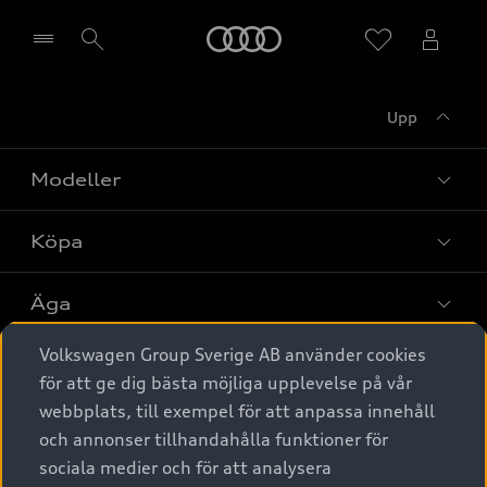
Meny
Upp
Välj återförsäljare
Modeller
Köpa
Alla modeller
Elbilar
Äga
Privaterbjudanden
Laddhybrider
Volkswagen Group Sverige AB använder cookies
Privatleasing
Tjänstebil
Service & tillbehör
A6 modellerna
för att ge dig bästa möjliga upplevelse på vår
Nya bilar i lager
webbplats, till exempel för att anpassa innehåll
Audi digital services
SUV
Om Audi Sverige
Tjänstebil
och annonser tillhandahålla funktioner för
Begagnade bilar i lager
Originaltillbehör - köp online
sociala medier och för att analysera
Avant
Business lease online
Audi approved :plus - så gott som nya