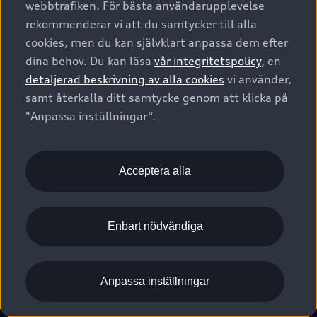
webbtrafiken. För bästa användarupplevelse
Kontakta oss
Garantier
Sportback
Företagsleasing
rekommenderar vi att du samtycker till alla
Finansiering
Boka Service online
Försäkring
cookies, men du kan självklart anpassa dem efter
Audi Sport
Audi exclusive
dina behov. Du kan läsa
vår integritetspolicy
, en
Audi Återförsäljare/-serviceverkstad
Digitala manualer för din Audi
© 2026 AUDI SVERIGE. All Rights Reserved.
detaljerad beskrivning av alla cookies
vi använder,
Provkörning
myAudi
Audi Collection – livsstilsartiklar
samt återkalla ditt samtycke genom att klicka på
Utgivare
Juridiskt
Juridiskt Audi AG
"Anpassa inställningar“.
Pressmeddelanden
Juridiskt Audi Digital Giveaway
Vanliga frågor
Tillgänglighetsredogörelse
Cookies
Nyhetsbrev
2G/3G nätet stängs ned - Hur påverkas min bil av detta?
Anpassa inställningar för cookies
Acceptera alla
Vårt hållbarhetsarbete
Visselblåsarkanaler
Lediga tjänster huvudkontor
Enbart nödvändiga
Lediga tjänster hos Audi Återförsäljare
Kommentar till mediauppgifter om dataläcka
Anpassa inställningar