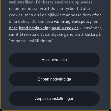
webbtrafiken. För bästa användarupplevelse
Kontakta oss
Garantier
Sportback
Företagsleasing
rekommenderar vi att du samtycker till alla
Finansiering
Boka Service online
Försäkring
cookies, men du kan självklart anpassa dem efter
Audi Sport
Audi exclusive
dina behov. Du kan läsa
vår integritetspolicy
, en
Audi Återförsäljare/-serviceverkstad
Digitala manualer för din Audi
© 2026 AUDI SVERIGE. All Rights Reserved.
detaljerad beskrivning av alla cookies
vi använder,
Provkörning
myAudi
Audi Collection – livsstilsartiklar
samt återkalla ditt samtycke genom att klicka på
Utgivare
Juridiskt
Juridiskt Audi AG
"Anpassa inställningar“.
Pressmeddelanden
Juridiskt Audi Digital Giveaway
Vanliga frågor
Tillgänglighetsredogörelse
Cookies
Nyhetsbrev
2G/3G nätet stängs ned - Hur påverkas min bil av detta?
Anpassa inställningar för cookies
Acceptera alla
Vårt hållbarhetsarbete
Visselblåsarkanaler
Lediga tjänster huvudkontor
Enbart nödvändiga
Lediga tjänster hos Audi Återförsäljare
Kommentar till mediauppgifter om dataläcka
Anpassa inställningar