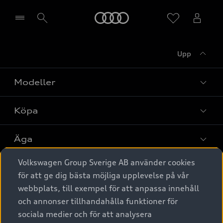
Meny
Upp
Välj återförsäljare
Modeller
Köpa
Alla modeller
Elbilar
Äga
Privaterbjudanden
Laddhybrider
Volkswagen Group Sverige AB använder cookies
Privatleasing
Tjänstebil
Service & tillbehör
A6 modellerna
för att ge dig bästa möjliga upplevelse på vår
Nya bilar i lager
webbplats, till exempel för att anpassa innehåll
Audi digital services
SUV
Om Audi Sverige
Tjänstebil
och annonser tillhandahålla funktioner för
Begagnade bilar i lager
Originaltillbehör - köp online
sociala medier och för att analysera
Avant
Business lease online
Audi approved :plus - så gott som nya