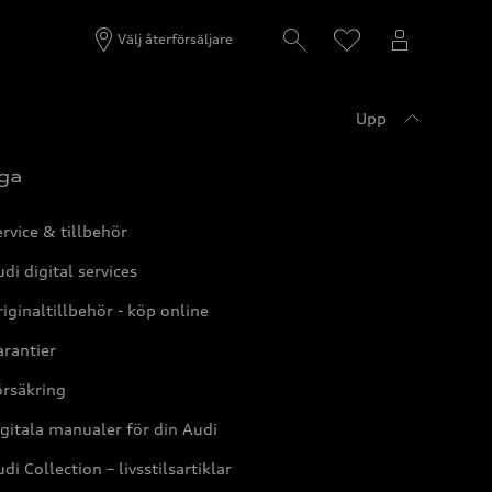
Välj återförsäljare
Upp
ga
rvice & tillbehör
di digital services
iginaltillbehör - köp online
rantier
örsäkring
gitala manualer för din Audi
di Collection – livsstilsartiklar