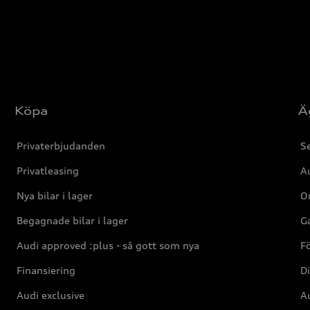
Köpa
Ä
Privaterbjudanden
Se
Privatleasing
Au
Nya bilar i lager
Or
Begagnade bilar i lager
Ga
Audi approved :plus - så gott som nya
F
Finansiering
Di
Audi exclusive
Au