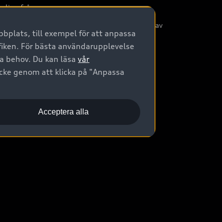
nliga frågor
/3G nätet stängs ned - Hur påverkas min bil av
bplats, till exempel för att anpassa
etta?
afiken. För bästa användarupplevelse
na behov. Du kan läsa
vår
ycke genom att klicka på "Anpassa
Acceptera alla