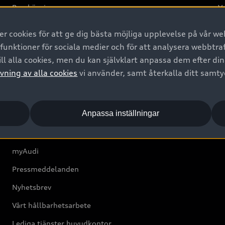
Provkörning
Va
2G
 cookies för att ge dig bästa möjliga upplevelse på vår web
d
 funktioner för sociala medier och för att analysera webbtr
ll alla cookies, men du kan självklart anpassa dem efter di
Om Audi Sverige
vning av alla cookies
vi använder, samt återkalla ditt samt
Kontakta oss
Anpassa inställningar
Boka Service online
Audi Återförsäljare/-serviceverkstad
myAudi
Pressmeddelanden
Nyhetsbrev
Vårt hållbarhetsarbete
Lediga tjänster huvudkontor