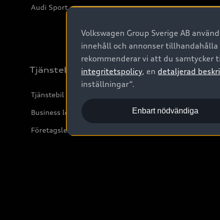
Audi Sport
Volkswagen Group Sverige AB använder
innehåll och annonser tillhandahålla
rekommenderar vi att du samtycker ti
Tjänstebil
integritetspolicy
, en
detaljerad beskri
inställningar“.
Tjänstebil
Enbart nödvändiga
Business lease online
Företagsleasing