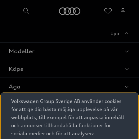
Meny
Upp
Välj återförsäljare
Modeller
Köpa
Alla modeller
Elbilar
Äga
Privaterbjudanden
Laddhybrider
Volkswagen Group Sverige AB använder cookies
Privatleasing
Tjänstebil
Service & tillbehör
A6 modellerna
för att ge dig bästa möjliga upplevelse på vår
Nya bilar i lager
webbplats, till exempel för att anpassa innehåll
Audi digital services
SUV
Om Audi Sverige
Tjänstebil
och annonser tillhandahålla funktioner för
Begagnade bilar i lager
Originaltillbehör - köp online
sociala medier och för att analysera
Avant
Business lease online
Audi approved :plus - så gott som nya