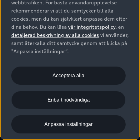
webbtrafiken. För bästa användarupplevelse
Kontakta oss
Garantier
Sportback
Företagsleasing
rekommenderar vi att du samtycker till alla
Finansiering
Boka Service online
Försäkring
cookies, men du kan självklart anpassa dem efter
Audi Sport
Audi exclusive
dina behov. Du kan läsa
vår integritetspolicy
, en
Audi Återförsäljare/-serviceverkstad
Digitala manualer för din Audi
© 2026 AUDI SVERIGE. All Rights Reserved.
detaljerad beskrivning av alla cookies
vi använder,
Provkörning
myAudi
Audi Collection – livsstilsartiklar
samt återkalla ditt samtycke genom att klicka på
Utgivare
Juridiskt
Juridiskt Audi AG
"Anpassa inställningar“.
Pressmeddelanden
Juridiskt Audi Digital Giveaway
Vanliga frågor
Tillgänglighetsredogörelse
Cookies
Nyhetsbrev
2G/3G nätet stängs ned - Hur påverkas min bil av detta?
Anpassa inställningar för cookies
Acceptera alla
Vårt hållbarhetsarbete
Visselblåsarkanaler
Lediga tjänster huvudkontor
Enbart nödvändiga
Lediga tjänster hos Audi Återförsäljare
Kommentar till mediauppgifter om dataläcka
Anpassa inställningar