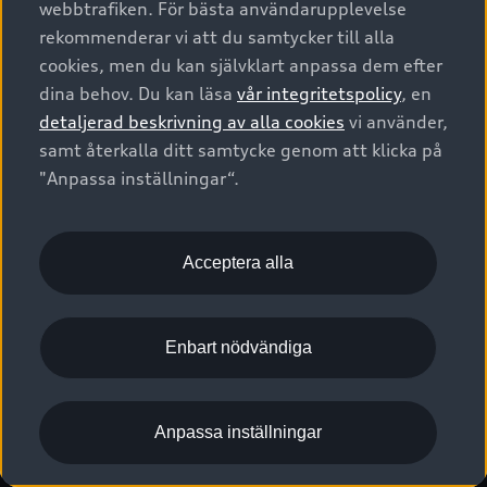
webbtrafiken. För bästa användarupplevelse
Kontakta oss
Garantier
Sportback
Företagsleasing
rekommenderar vi att du samtycker till alla
Finansiering
Boka Service online
Försäkring
cookies, men du kan självklart anpassa dem efter
Audi Sport
Audi exclusive
dina behov. Du kan läsa
vår integritetspolicy
, en
Audi Återförsäljare/-serviceverkstad
Digitala manualer för din Audi
© 2026 AUDI SVERIGE. All Rights Reserved.
detaljerad beskrivning av alla cookies
vi använder,
Provkörning
myAudi
Audi Collection – livsstilsartiklar
samt återkalla ditt samtycke genom att klicka på
Utgivare
Juridiskt
Juridiskt Audi AG
"Anpassa inställningar“.
Pressmeddelanden
Juridiskt Audi Digital Giveaway
Vanliga frågor
Tillgänglighetsredogörelse
Cookies
Nyhetsbrev
2G/3G nätet stängs ned - Hur påverkas min bil av detta?
Anpassa inställningar för cookies
Acceptera alla
Vårt hållbarhetsarbete
Visselblåsarkanaler
Lediga tjänster huvudkontor
Enbart nödvändiga
Lediga tjänster hos Audi Återförsäljare
Kommentar till mediauppgifter om dataläcka
Anpassa inställningar