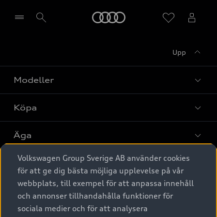
Meny
Upp
Välj återförsäljare
Modeller
Köpa
Alla modeller
Elbilar
Äga
Privaterbjudanden
Laddhybrider
Volkswagen Group Sverige AB använder cookies
Privatleasing
Tjänstebil
Service & tillbehör
A6 modellerna
för att ge dig bästa möjliga upplevelse på vår
Nya bilar i lager
webbplats, till exempel för att anpassa innehåll
Audi digital services
SUV
Om Audi Sverige
Tjänstebil
och annonser tillhandahålla funktioner för
Begagnade bilar i lager
Originaltillbehör - köp online
sociala medier och för att analysera
Avant
Business lease online
Audi approved :plus - så gott som nya