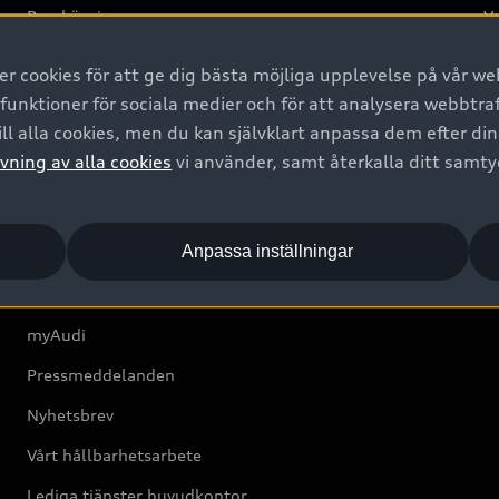
Provkörning
Va
2G
 cookies för att ge dig bästa möjliga upplevelse på vår web
d
 funktioner för sociala medier och för att analysera webbtr
ll alla cookies, men du kan självklart anpassa dem efter di
Om Audi Sverige
vning av alla cookies
vi använder, samt återkalla ditt samt
Kontakta oss
Anpassa inställningar
Boka Service online
Audi Återförsäljare/-serviceverkstad
myAudi
Pressmeddelanden
Nyhetsbrev
Vårt hållbarhetsarbete
Lediga tjänster huvudkontor