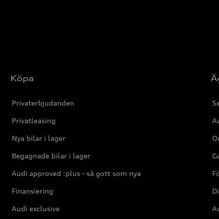
Köpa
Ä
Privaterbjudanden
Se
Privatleasing
Au
Nya bilar i lager
Or
Begagnade bilar i lager
Ga
Audi approved :plus - så gott som nya
F
Finansiering
Di
Audi exclusive
Au