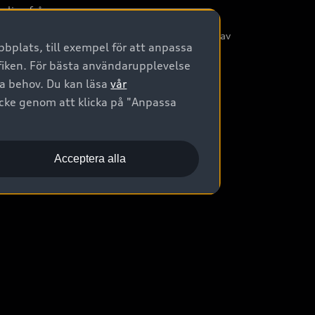
nliga frågor
/3G nätet stängs ned - Hur påverkas min bil av
bplats, till exempel för att anpassa
etta?
afiken. För bästa användarupplevelse
na behov. Du kan läsa
vår
ycke genom att klicka på "Anpassa
Acceptera alla