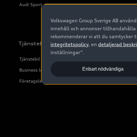
Audi Sport
Volkswagen Group Sverige AB använder
innehåll och annonser tillhandahålla
rekommenderar vi att du samtycker ti
Tjänstebil
integritetspolicy
, en
detaljerad beskri
inställningar“.
Tjänstebil
Enbart nödvändiga
Business lease online
Företagsleasing