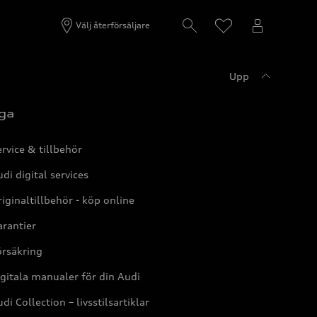
Välj återförsäljare
Upp
ga
rvice & tillbehör
di digital services
iginaltillbehör - köp online
rantier
örsäkring
gitala manualer för din Audi
di Collection – livsstilsartiklar