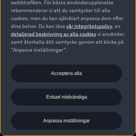
webbtrafiken. För bästa användarupplevelse
Kontakta oss
Garantier
Sportback
Företagsleasing
rekommenderar vi att du samtycker till alla
Finansiering
Boka Service online
Försäkring
cookies, men du kan självklart anpassa dem efter
Audi Sport
Audi exclusive
dina behov. Du kan läsa
vår integritetspolicy
, en
Audi Återförsäljare/-serviceverkstad
Digitala manualer för din Audi
© 2026 AUDI SVERIGE. All Rights Reserved.
detaljerad beskrivning av alla cookies
vi använder,
Provkörning
myAudi
Audi Collection – livsstilsartiklar
samt återkalla ditt samtycke genom att klicka på
Utgivare
Juridiskt
Juridiskt Audi AG
"Anpassa inställningar“.
Pressmeddelanden
Juridiskt Audi Digital Giveaway
Vanliga frågor
Tillgänglighetsredogörelse
Cookies
Nyhetsbrev
2G/3G nätet stängs ned - Hur påverkas min bil av detta?
Anpassa inställningar för cookies
Acceptera alla
Vårt hållbarhetsarbete
Visselblåsarkanaler
Lediga tjänster huvudkontor
Enbart nödvändiga
Lediga tjänster hos Audi Återförsäljare
Kommentar till mediauppgifter om dataläcka
Anpassa inställningar