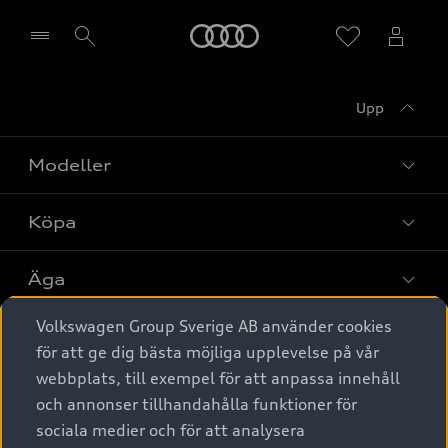
Meny
Upp
Välj återförsäljare
Modeller
Köpa
Alla modeller
Elbilar
Äga
Privaterbjudanden
Laddhybrider
Volkswagen Group Sverige AB använder cookies
Privatleasing
Tjänstebil
Service & tillbehör
A6 modellerna
för att ge dig bästa möjliga upplevelse på vår
Nya bilar i lager
webbplats, till exempel för att anpassa innehåll
Audi digital services
SUV
Om Audi Sverige
Tjänstebil
och annonser tillhandahålla funktioner för
Begagnade bilar i lager
Originaltillbehör - köp online
sociala medier och för att analysera
Avant
Business lease online
Audi approved :plus - så gott som nya