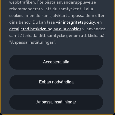
webbtrafiken. För bästa användarupplevelse
Kontakta oss
Garantier
Sportback
Företagsleasing
rekommenderar vi att du samtycker till alla
Finansiering
Boka Service online
Försäkring
cookies, men du kan självklart anpassa dem efter
Audi Sport
Audi exclusive
dina behov. Du kan läsa
vår integritetspolicy
, en
Audi Återförsäljare/-serviceverkstad
Digitala manualer för din Audi
© 2026 AUDI SVERIGE. All Rights Reserved.
detaljerad beskrivning av alla cookies
vi använder,
Provkörning
myAudi
Audi Collection – livsstilsartiklar
samt återkalla ditt samtycke genom att klicka på
Utgivare
Juridiskt
Juridiskt Audi AG
"Anpassa inställningar“.
Pressmeddelanden
Juridiskt Audi Digital Giveaway
Vanliga frågor
Tillgänglighetsredogörelse
Cookies
Nyhetsbrev
2G/3G nätet stängs ned - Hur påverkas min bil av detta?
Anpassa inställningar för cookies
Acceptera alla
Vårt hållbarhetsarbete
Visselblåsarkanaler
Lediga tjänster huvudkontor
Enbart nödvändiga
Lediga tjänster hos Audi Återförsäljare
Kommentar till mediauppgifter om dataläcka
Anpassa inställningar