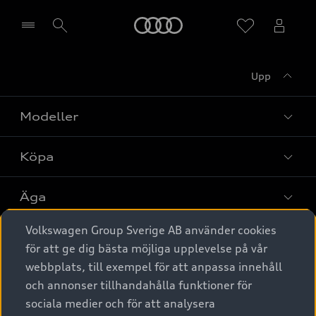
Meny
Upp
Välj återförsäljare
Modeller
Köpa
Alla modeller
Elbilar
Äga
Privaterbjudanden
Laddhybrider
Volkswagen Group Sverige AB använder cookies
Privatleasing
Tjänstebil
Service & tillbehör
A6 modellerna
för att ge dig bästa möjliga upplevelse på vår
Nya bilar i lager
webbplats, till exempel för att anpassa innehåll
Audi digital services
SUV
Om Audi Sverige
Tjänstebil
och annonser tillhandahålla funktioner för
Begagnade bilar i lager
Originaltillbehör - köp online
sociala medier och för att analysera
Avant
Business lease online
Audi approved :plus - så gott som nya