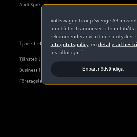
Audi Sport
Volkswagen Group Sverige AB använder
innehåll och annonser tillhandahålla
rekommenderar vi att du samtycker ti
Tjänstebil
integritetspolicy
, en
detaljerad beskri
inställningar“.
Tjänstebil
Enbart nödvändiga
Business lease online
Företagsleasing