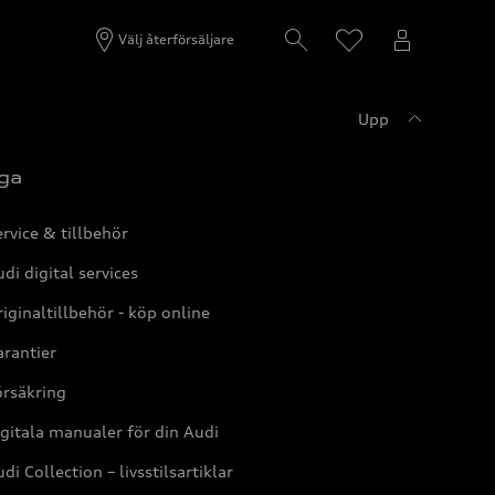
Välj återförsäljare
Upp
ga
rvice & tillbehör
di digital services
iginaltillbehör - köp online
rantier
örsäkring
gitala manualer för din Audi
di Collection – livsstilsartiklar