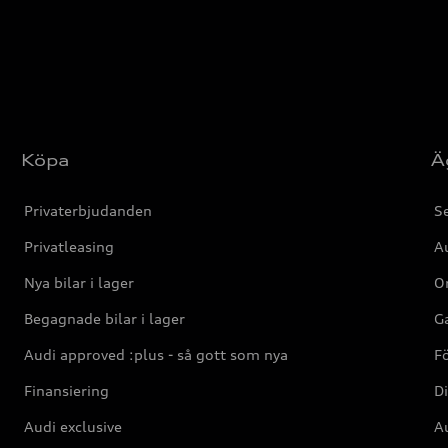
Köpa
Ä
Privaterbjudanden
Se
Privatleasing
Au
Nya bilar i lager
Or
Begagnade bilar i lager
Ga
Audi approved :plus - så gott som nya
F
Finansiering
Di
Audi exclusive
Au