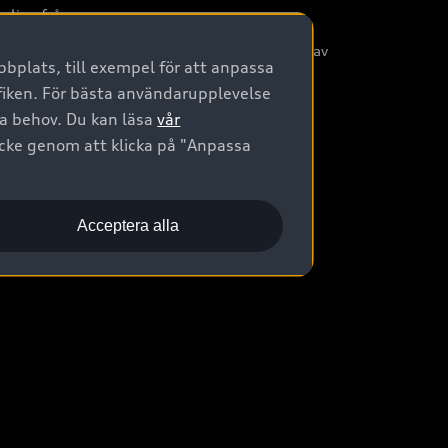
nliga frågor
/3G nätet stängs ned - Hur påverkas min bil av
bplats, till exempel för att anpassa
etta?
afiken. För bästa användarupplevelse
na behov. Du kan läsa
vår
ycke genom att klicka på "Anpassa
Acceptera alla