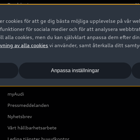
Provkörning
Va
2G
 cookies för att ge dig bästa möjliga upplevelse på vår web
d
 funktioner för sociala medier och för att analysera webbtr
ll alla cookies, men du kan självklart anpassa dem efter di
Om Audi Sverige
vning av alla cookies
vi använder, samt återkalla ditt samt
Kontakta oss
Anpassa inställningar
Boka Service online
Audi Återförsäljare/-serviceverkstad
myAudi
Pressmeddelanden
Nyhetsbrev
Vårt hållbarhetsarbete
Lediga tjänster huvudkontor