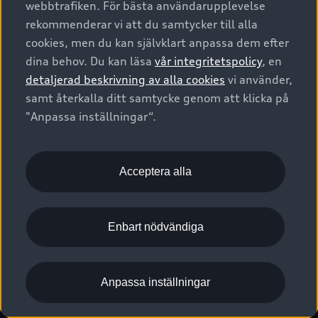
webbtrafiken. För bästa användarupplevelse
Kontakta oss
Garantier
Sportback
Företagsleasing
rekommenderar vi att du samtycker till alla
Finansiering
Boka Service online
Försäkring
cookies, men du kan självklart anpassa dem efter
Audi Sport
Audi exclusive
dina behov. Du kan läsa
vår integritetspolicy
, en
Audi Återförsäljare/-serviceverkstad
Digitala manualer för din Audi
© 2026 AUDI SVERIGE. All Rights Reserved.
detaljerad beskrivning av alla cookies
vi använder,
Provkörning
myAudi
Audi Collection – livsstilsartiklar
samt återkalla ditt samtycke genom att klicka på
Utgivare
Juridiskt
Juridiskt Audi AG
"Anpassa inställningar“.
Pressmeddelanden
Juridiskt Audi Digital Giveaway
Vanliga frågor
Tillgänglighetsredogörelse
Cookies
Nyhetsbrev
2G/3G nätet stängs ned - Hur påverkas min bil av detta?
Anpassa inställningar för cookies
Acceptera alla
Vårt hållbarhetsarbete
Visselblåsarkanaler
Lediga tjänster huvudkontor
Enbart nödvändiga
Lediga tjänster hos Audi Återförsäljare
Kommentar till mediauppgifter om dataläcka
Anpassa inställningar