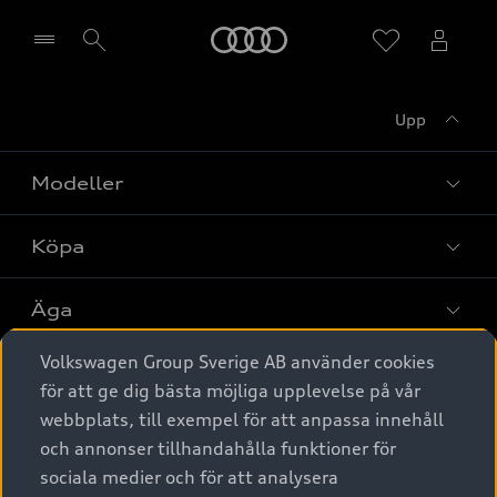
Meny
Upp
Välj återförsäljare
Modeller
Köpa
Alla modeller
Elbilar
Äga
Privaterbjudanden
Laddhybrider
Volkswagen Group Sverige AB använder cookies
Privatleasing
Tjänstebil
Service & tillbehör
A6 modellerna
för att ge dig bästa möjliga upplevelse på vår
Nya bilar i lager
webbplats, till exempel för att anpassa innehåll
Audi digital services
SUV
Om Audi Sverige
Tjänstebil
och annonser tillhandahålla funktioner för
Begagnade bilar i lager
Originaltillbehör - köp online
sociala medier och för att analysera
Avant
Business lease online
Audi approved :plus - så gott som nya