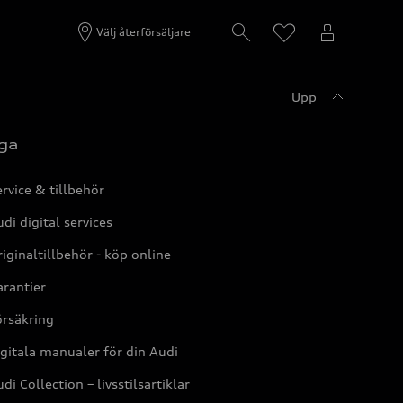
Välj återförsäljare
Upp
ga
rvice & tillbehör
di digital services
iginaltillbehör - köp online
rantier
örsäkring
gitala manualer för din Audi
di Collection – livsstilsartiklar