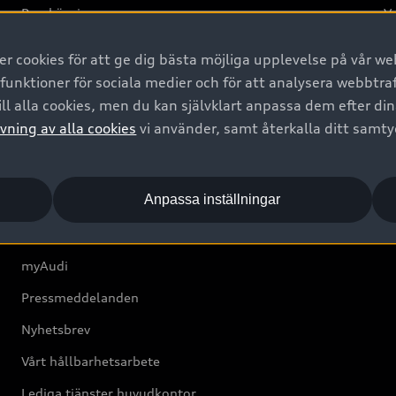
Provkörning
Va
2G
 cookies för att ge dig bästa möjliga upplevelse på vår web
d
 funktioner för sociala medier och för att analysera webbtr
ll alla cookies, men du kan självklart anpassa dem efter di
Om Audi Sverige
vning av alla cookies
vi använder, samt återkalla ditt samt
Kontakta oss
Anpassa inställningar
Boka Service online
Audi Återförsäljare/-serviceverkstad
myAudi
Pressmeddelanden
Nyhetsbrev
Vårt hållbarhetsarbete
Lediga tjänster huvudkontor