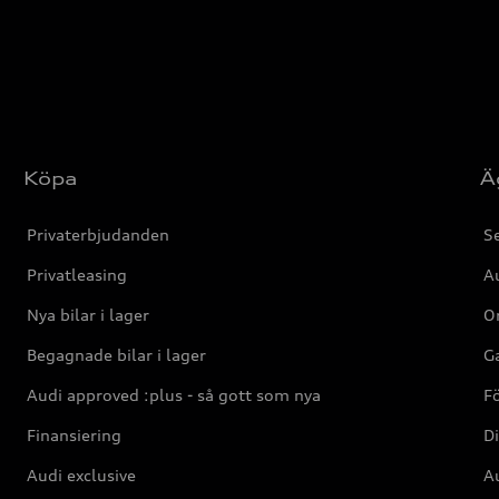
Köpa
Ä
Privaterbjudanden
Se
Privatleasing
Au
Nya bilar i lager
Or
Begagnade bilar i lager
Ga
Audi approved :plus - så gott som nya
F
Finansiering
Di
Audi exclusive
Au