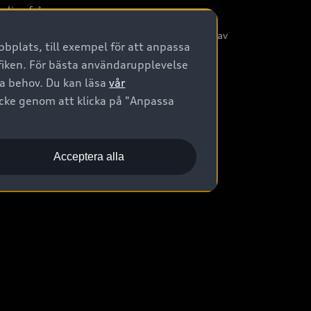
nliga frågor
/3G nätet stängs ned - Hur påverkas min bil av
bplats, till exempel för att anpassa
etta?
afiken. För bästa användarupplevelse
na behov. Du kan läsa
vår
ycke genom att klicka på "Anpassa
Acceptera alla