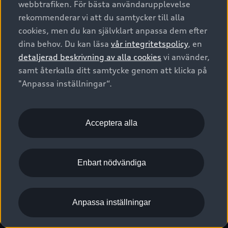
webbtrafiken. För bästa användarupplevelse
Kontakta oss
Garantier
Sportback
Företagsleasing
rekommenderar vi att du samtycker till alla
Finansiering
Boka Service online
Försäkring
cookies, men du kan självklart anpassa dem efter
Audi Sport
Audi exclusive
dina behov. Du kan läsa
vår integritetspolicy
, en
Audi Återförsäljare/-serviceverkstad
Digitala manualer för din Audi
© 2026 AUDI SVERIGE. All Rights Reserved.
detaljerad beskrivning av alla cookies
vi använder,
Provkörning
myAudi
Audi Collection – livsstilsartiklar
samt återkalla ditt samtycke genom att klicka på
Utgivare
Juridiskt
Juridiskt Audi AG
"Anpassa inställningar“.
Pressmeddelanden
Juridiskt Audi Digital Giveaway
Vanliga frågor
Tillgänglighetsredogörelse
Cookies
Nyhetsbrev
2G/3G nätet stängs ned - Hur påverkas min bil av detta?
Anpassa inställningar för cookies
Acceptera alla
Vårt hållbarhetsarbete
Visselblåsarkanaler
Lediga tjänster huvudkontor
Enbart nödvändiga
Lediga tjänster hos Audi Återförsäljare
Kommentar till mediauppgifter om dataläcka
Anpassa inställningar