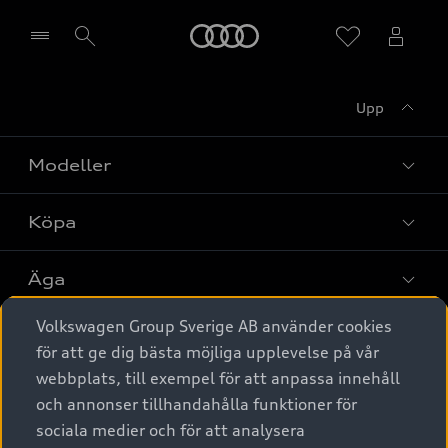
Meny
Upp
Välj återförsäljare
Modeller
Köpa
Alla modeller
Elbilar
Äga
Privaterbjudanden
Laddhybrider
Volkswagen Group Sverige AB använder cookies
Privatleasing
Tjänstebil
Service & tillbehör
A6 modellerna
för att ge dig bästa möjliga upplevelse på vår
Nya bilar i lager
webbplats, till exempel för att anpassa innehåll
Audi digital services
SUV
Om Audi Sverige
Tjänstebil
och annonser tillhandahålla funktioner för
Begagnade bilar i lager
Originaltillbehör - köp online
sociala medier och för att analysera
Avant
Business lease online
Audi approved :plus - så gott som nya