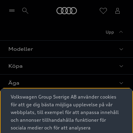
Meny
Upp
Välj återförsäljare
Modeller
Köpa
Alla modeller
Elbilar
Äga
Privaterbjudanden
Laddhybrider
Volkswagen Group Sverige AB använder cookies
Privatleasing
Tjänstebil
Service & tillbehör
A6 modellerna
för att ge dig bästa möjliga upplevelse på vår
Nya bilar i lager
webbplats, till exempel för att anpassa innehåll
Audi digital services
SUV
Om Audi Sverige
Tjänstebil
och annonser tillhandahålla funktioner för
Begagnade bilar i lager
Originaltillbehör - köp online
sociala medier och för att analysera
Avant
Business lease online
Audi approved :plus - så gott som nya