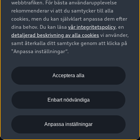
webbtrafiken. För bästa användarupplevelse
Kontakta oss
Garantier
Sportback
Företagsleasing
rekommenderar vi att du samtycker till alla
Finansiering
Boka Service online
Försäkring
cookies, men du kan självklart anpassa dem efter
Audi Sport
Audi exclusive
dina behov. Du kan läsa
vår integritetspolicy
, en
Audi Återförsäljare/-serviceverkstad
Digitala manualer för din Audi
© 2026 AUDI SVERIGE. All Rights Reserved.
detaljerad beskrivning av alla cookies
vi använder,
Provkörning
myAudi
Audi Collection – livsstilsartiklar
samt återkalla ditt samtycke genom att klicka på
Utgivare
Juridiskt
Juridiskt Audi AG
"Anpassa inställningar“.
Pressmeddelanden
Juridiskt Audi Digital Giveaway
Vanliga frågor
Tillgänglighetsredogörelse
Cookies
Nyhetsbrev
2G/3G nätet stängs ned - Hur påverkas min bil av detta?
Anpassa inställningar för cookies
Acceptera alla
Vårt hållbarhetsarbete
Visselblåsarkanaler
Lediga tjänster huvudkontor
Enbart nödvändiga
Lediga tjänster hos Audi Återförsäljare
Kommentar till mediauppgifter om dataläcka
Anpassa inställningar