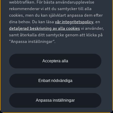
webbtrafiken. För bästa användarupplevelse
Kontakta oss
Garantier
Sportback
Företagsleasing
rekommenderar vi att du samtycker till alla
Finansiering
Boka Service online
Försäkring
cookies, men du kan självklart anpassa dem efter
Audi Sport
Audi exclusive
dina behov. Du kan läsa
vår integritetspolicy
, en
Audi Återförsäljare/-serviceverkstad
Digitala manualer för din Audi
© 2026 AUDI SVERIGE. All Rights Reserved.
detaljerad beskrivning av alla cookies
vi använder,
Provkörning
myAudi
Audi Collection – livsstilsartiklar
samt återkalla ditt samtycke genom att klicka på
Utgivare
Juridiskt
Juridiskt Audi AG
"Anpassa inställningar“.
Pressmeddelanden
Juridiskt Audi Digital Giveaway
Vanliga frågor
Tillgänglighetsredogörelse
Cookies
Nyhetsbrev
2G/3G nätet stängs ned - Hur påverkas min bil av detta?
Anpassa inställningar för cookies
Acceptera alla
Vårt hållbarhetsarbete
Visselblåsarkanaler
Lediga tjänster huvudkontor
Enbart nödvändiga
Lediga tjänster hos Audi Återförsäljare
Kommentar till mediauppgifter om dataläcka
Anpassa inställningar