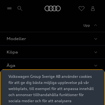
Meny
Upp
Välj återförsäljare
Modeller
Köpa
Alla modeller
Elbilar
Äga
Privaterbjudanden
Laddhybrider
Volkswagen Group Sverige AB använder cookies
Privatleasing
Tjänstebil
Service & tillbehör
A6 modellerna
för att ge dig bästa möjliga upplevelse på vår
Nya bilar i lager
webbplats, till exempel för att anpassa innehåll
Audi digital services
SUV
Om Audi Sverige
Tjänstebil
och annonser tillhandahålla funktioner för
Begagnade bilar i lager
Originaltillbehör - köp online
sociala medier och för att analysera
Avant
Business lease online
Audi approved :plus - så gott som nya