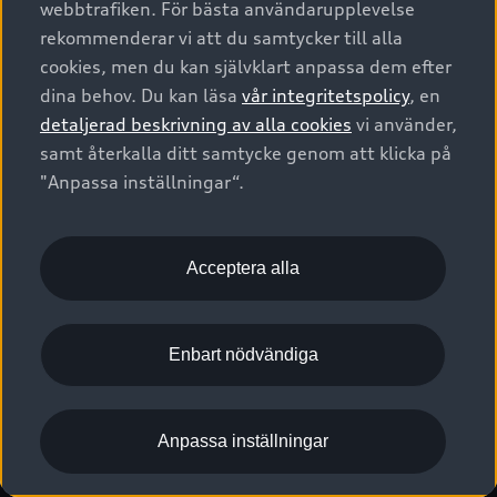
webbtrafiken. För bästa användarupplevelse
Kontakta oss
Garantier
Sportback
Företagsleasing
rekommenderar vi att du samtycker till alla
Finansiering
Boka Service online
Försäkring
cookies, men du kan självklart anpassa dem efter
Audi Sport
Audi exclusive
dina behov. Du kan läsa
vår integritetspolicy
, en
Audi Återförsäljare/-serviceverkstad
Digitala manualer för din Audi
© 2026 AUDI SVERIGE. All Rights Reserved.
detaljerad beskrivning av alla cookies
vi använder,
Provkörning
myAudi
Audi Collection – livsstilsartiklar
samt återkalla ditt samtycke genom att klicka på
Utgivare
Juridiskt
Juridiskt Audi AG
"Anpassa inställningar“.
Pressmeddelanden
Juridiskt Audi Digital Giveaway
Vanliga frågor
Tillgänglighetsredogörelse
Cookies
Nyhetsbrev
2G/3G nätet stängs ned - Hur påverkas min bil av detta?
Anpassa inställningar för cookies
Acceptera alla
Vårt hållbarhetsarbete
Visselblåsarkanaler
Lediga tjänster huvudkontor
Enbart nödvändiga
Lediga tjänster hos Audi Återförsäljare
Kommentar till mediauppgifter om dataläcka
Anpassa inställningar