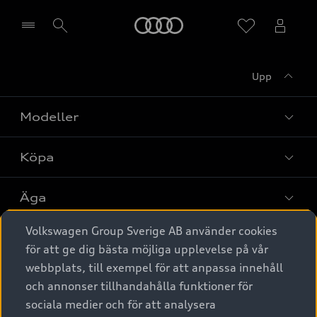
Meny
Upp
Välj återförsäljare
Modeller
Köpa
Alla modeller
Elbilar
Äga
Privaterbjudanden
Laddhybrider
Volkswagen Group Sverige AB använder cookies
Privatleasing
Tjänstebil
Service & tillbehör
A6 modellerna
för att ge dig bästa möjliga upplevelse på vår
Nya bilar i lager
webbplats, till exempel för att anpassa innehåll
Audi digital services
SUV
Om Audi Sverige
Tjänstebil
och annonser tillhandahålla funktioner för
Begagnade bilar i lager
Originaltillbehör - köp online
sociala medier och för att analysera
Avant
Business lease online
Audi approved :plus - så gott som nya