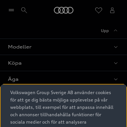
Meny
Upp
Välj återförsäljare
Modeller
Köpa
Alla modeller
Elbilar
Äga
Privaterbjudanden
Laddhybrider
Volkswagen Group Sverige AB använder cookies
Privatleasing
Tjänstebil
Service & tillbehör
A6 modellerna
för att ge dig bästa möjliga upplevelse på vår
Nya bilar i lager
webbplats, till exempel för att anpassa innehåll
Audi digital services
SUV
Om Audi Sverige
Tjänstebil
och annonser tillhandahålla funktioner för
Begagnade bilar i lager
Originaltillbehör - köp online
sociala medier och för att analysera
Avant
Business lease online
Audi approved :plus - så gott som nya