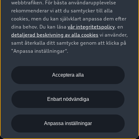
webbtrafiken. För bästa användarupplevelse
Kontakta oss
Garantier
Sportback
Företagsleasing
rekommenderar vi att du samtycker till alla
Finansiering
Boka Service online
Försäkring
cookies, men du kan självklart anpassa dem efter
Audi Sport
Audi exclusive
dina behov. Du kan läsa
vår integritetspolicy
, en
Audi Återförsäljare/-serviceverkstad
Digitala manualer för din Audi
© 2026 AUDI SVERIGE. All Rights Reserved.
detaljerad beskrivning av alla cookies
vi använder,
Provkörning
myAudi
Audi Collection – livsstilsartiklar
samt återkalla ditt samtycke genom att klicka på
Utgivare
Juridiskt
Juridiskt Audi AG
"Anpassa inställningar“.
Pressmeddelanden
Juridiskt Audi Digital Giveaway
Vanliga frågor
Tillgänglighetsredogörelse
Cookies
Nyhetsbrev
2G/3G nätet stängs ned - Hur påverkas min bil av detta?
Anpassa inställningar för cookies
Acceptera alla
Vårt hållbarhetsarbete
Visselblåsarkanaler
Lediga tjänster huvudkontor
Enbart nödvändiga
Lediga tjänster hos Audi Återförsäljare
Kommentar till mediauppgifter om dataläcka
Anpassa inställningar