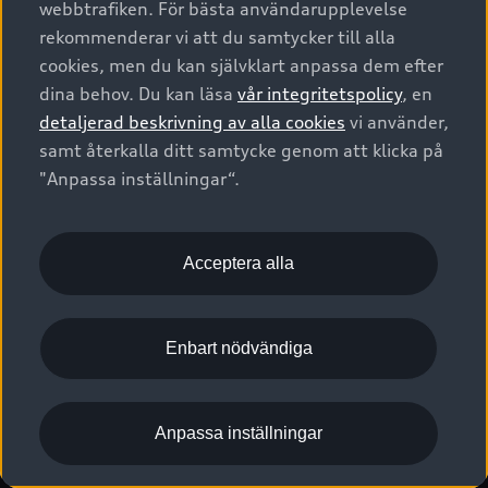
webbtrafiken. För bästa användarupplevelse
Kontakta oss
Garantier
Sportback
Företagsleasing
rekommenderar vi att du samtycker till alla
Finansiering
Boka Service online
Försäkring
cookies, men du kan självklart anpassa dem efter
Audi Sport
Audi exclusive
dina behov. Du kan läsa
vår integritetspolicy
, en
Audi Återförsäljare/-serviceverkstad
Digitala manualer för din Audi
© 2026 AUDI SVERIGE. All Rights Reserved.
detaljerad beskrivning av alla cookies
vi använder,
Provkörning
myAudi
Audi Collection – livsstilsartiklar
samt återkalla ditt samtycke genom att klicka på
Utgivare
Juridiskt
Juridiskt Audi AG
"Anpassa inställningar“.
Pressmeddelanden
Juridiskt Audi Digital Giveaway
Vanliga frågor
Tillgänglighetsredogörelse
Cookies
Nyhetsbrev
2G/3G nätet stängs ned - Hur påverkas min bil av detta?
Anpassa inställningar för cookies
Acceptera alla
Vårt hållbarhetsarbete
Visselblåsarkanaler
Lediga tjänster huvudkontor
Enbart nödvändiga
Lediga tjänster hos Audi Återförsäljare
Kommentar till mediauppgifter om dataläcka
Anpassa inställningar