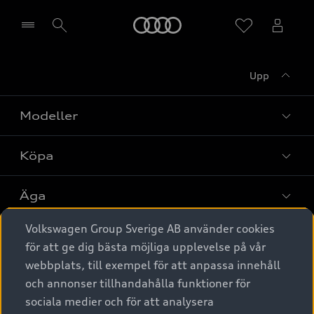
Meny
Upp
Välj återförsäljare
Modeller
Köpa
Alla modeller
Elbilar
Äga
Privaterbjudanden
Laddhybrider
Volkswagen Group Sverige AB använder cookies
Privatleasing
Tjänstebil
Service & tillbehör
A6 modellerna
för att ge dig bästa möjliga upplevelse på vår
Nya bilar i lager
webbplats, till exempel för att anpassa innehåll
Audi digital services
SUV
Om Audi Sverige
Tjänstebil
och annonser tillhandahålla funktioner för
Begagnade bilar i lager
Originaltillbehör - köp online
sociala medier och för att analysera
Avant
Business lease online
Audi approved :plus - så gott som nya