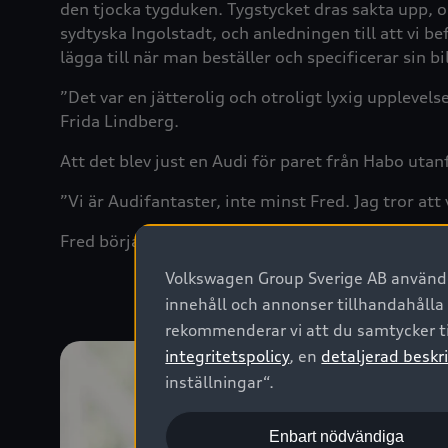
den tjocka tygduken. Tygstycket dras sakta upp, o
sydtyska Ingolstadt, och anledningen till att vi be
lägga till när man beställer och specificerar sin
”Det var en jätterolig och otroligt lyxig upplev
Frida Lindberg.
Att det blev just en Audi för paret från Habo utanf
”Vi är Audifantaster, inte minst Fred. Jag tror att 
Fred börjar räkna tyst i huvudet. ”Ja, tio måste de
Volkswagen Group Sverige AB använder
innehåll och annonser tillhandahålla
rekommenderar vi att du samtycker ti
integritetspolicy
, en
detaljerad beskri
inställningar“.
Enbart nödvändiga