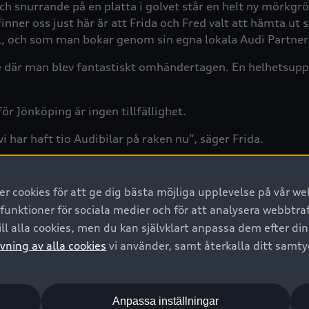
ch snurrande på en platta i golvet står en helt ny mörkgr
finner oss just här är att Frida och Fred valt att hämta ut 
 bil, och som man bokar genom sin egna lokala Audi Partne
else där man blev fantastiskt omhändertagen. En helhetsup
ör Jönköping är ingen tillfällighet.
vi har haft tio Audibilar på raken nu”, säger Frida.
t vara. Det började 2007 när den nya Audi A4 släpptes. Jag 
 cookies för att ge dig bästa möjliga upplevelse på vår web
 funktioner för sociala medier och för att analysera webbtr
ll alla cookies, men du kan självklart anpassa dem efter di
vning av alla cookies
vi använder, samt återkalla ditt samt
Anpassa inställningar