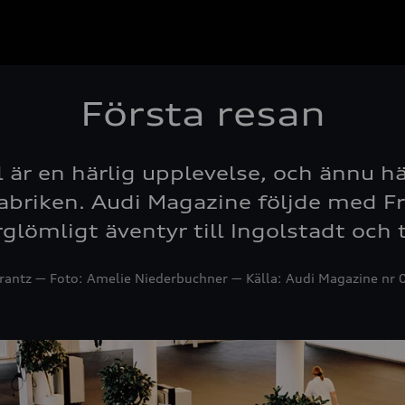
Första resan
l är en härlig upplevelse, och ännu h
abriken. Audi Magazine följde med F
rglömligt äventyr till Ingolstadt och t
antz ― Foto: Amelie Niederbuchner ― Källa: Audi Magazine nr