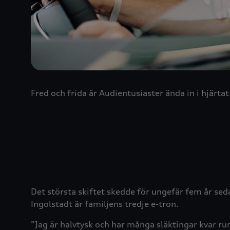
Fred och frida är Audientusiaster ända in i hjärta
Det största skiftet skedde för ungefär fem år sed
Ingolstadt är familjens tredje e-tron.
”Jag är halvtysk och har många släktingar kvar ru