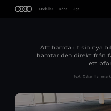
Meny
Modeller
Köpa
Äga
Att hämta ut sin nya bi
hämtar den direkt från f
ett ofö
Text: Oskar Hammarkr