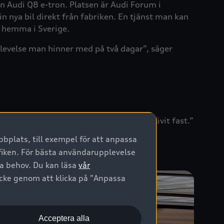
ön Audi Q8 e-tron. Platsen är Audi Forum i
sin nya bil direkt från fabriken. En tjänst man kan
r hemma i Sverige.
plevelse man hinner med på två dagar”, säger
föll direkt för den. Och sedan har jag blivit fast.”
bplats, till exempel för att anpassa
afiken. För bästa användarupplevelse
na behov. Du kan läsa
vår
ycke genom att klicka på "Anpassa
Acceptera alla