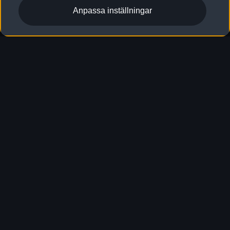
Anpassa inställningar
Nya Q4 SUV e-tron
Aktuella erbjudanden
Designa & beställ
Elförbrukning (blandad körning): 19.1–15.3 kWh/100 km; CO₂
utsläpp (blandad körning): 0 g/km