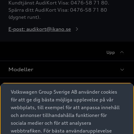
Kundtjänst AudiKort Visa: 0476-58 71 80.
Spärra ditt AudiKort Visa: 0476-58 71 80
(dygnet runt).
E-post: audikort@ikano.se
Upp
Modeller
Köpa
Alla modeller
Volkswagen Group Sverige AB använder cookies
för att ge dig bästa möjliga upplevelse på vår
Elbilar
Äga
Privaterbjudanden
webbplats, till exempel för att anpassa innehåll
Laddhybrider
och annonser tillhandahålla funktioner för
Privatleasing
Tjänstebil
sociala medier och för att analysera
Service & tillbehör
A6 modellerna
Nya bilar i lager
webbtrafiken. För bästa användarupplevelse